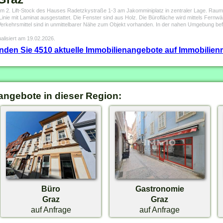
h im 2. Lift-Stock des Hauses Radetzkystraße 1-3 am Jakomminiplatz in zentraler Lage. Rau
Linie mit Laminat ausgestattet. Die Fenster sind aus Holz. Die Bürofläche wird mittels Fernw
Verkehrsmittel sind in unmittelbarer Nähe zum Objekt vorhanden. In der nahen Umgebung b
alisiert am 19.02.2026.
finden Sie 4510 aktuelle Immobilienangebote auf Immobilienm
angebote in dieser Region:
Büro
Gastronomie
Graz
Graz
auf Anfrage
auf Anfrage