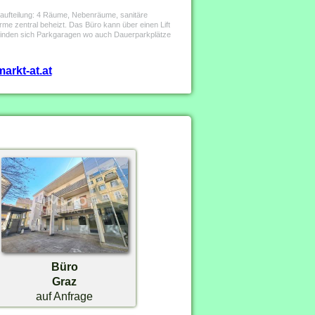
maufteilung: 4 Räume, Nebenräume, sanitäre
ärme zentral beheizt. Das Büro kann über einen Lift
efinden sich Parkgaragen wo auch Dauerparkplätze
arkt-at.at
Büro
Graz
auf Anfrage