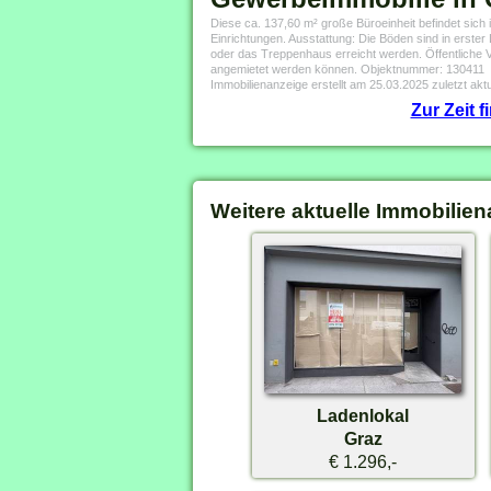
Diese ca. 137,60 m² große Büroeinheit befindet sic
Einrichtungen. Ausstattung: Die Böden sind in erster 
oder das Treppenhaus erreicht werden. Öffentliche 
angemietet werden können. Objektnummer: 130411
Immobilienanzeige erstellt am 25.03.2025 zuletzt aktu
Zur Zeit 
Weitere aktuelle Immobilien
Ladenlokal
Graz
€ 1.296,-