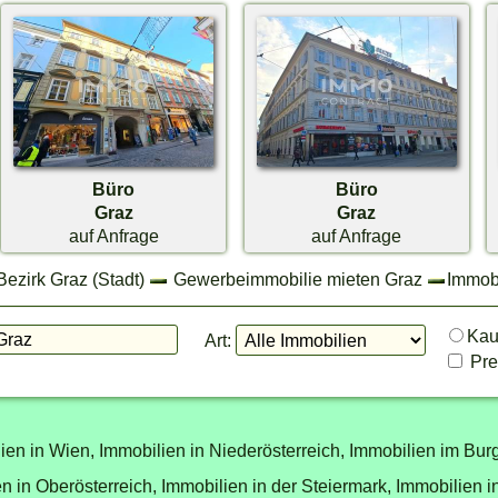
Büro
Büro
Graz
Graz
auf Anfrage
auf Anfrage
ezirk Graz (Stadt)
Gewerbeimmobilie mieten Graz
Immobi
Ka
Art:
Prei
ien in Wien,
Immobilien in Niederösterreich,
Immobilien im Bur
n in Oberösterreich,
Immobilien in der Steiermark,
Immobilien i