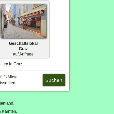
Geschäftslokal
Graz
auf Anfrage
lien in Graz
uf
Miete
ssortiert
genland,
n Kärnten,