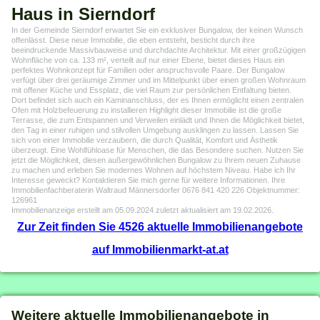
Haus in Sierndorf
In der Gemeinde Sierndorf erwartet Sie ein exklusiver Bungalow, der keinen Wunsch
offenlässt. Diese neue Immobilie, die eben entsteht, besticht durch ihre
beeindruckende Massivbauweise und durchdachte Architektur. Mit einer großzügigen
Wohnfläche von ca. 133 m², verteilt auf nur einer Ebene, bietet dieses Haus ein
perfektes Wohnkonzept für Familien oder anspruchsvolle Paare. Der Bungalow
verfügt über drei geräumige Zimmer und im Mittelpunkt über einen großen Wohnraum
mit offener Küche und Essplatz, die viel Raum zur persönlichen Entfaltung bieten.
Dort befindet sich auch ein Kaminanschluss, der es Ihnen ermöglicht einen zentralen
Ofen mit Holzbefeuerung zu installieren Highlight dieser Immobilie ist die große
Terrasse, die zum Entspannen und Verweilen einlädt und Ihnen die Möglichkeit bietet,
den Tag in einer ruhigen und stilvollen Umgebung ausklingen zu lassen. Lassen Sie
sich von einer Immobilie verzaubern, die durch Qualität, Komfort und Ästhetik
überzeugt. Eine Wohlfühloase für Menschen, die das Besondere suchen. Nutzen Sie
jetzt die Möglichkeit, diesen außergewöhnlichen Bungalow zu Ihrem neuen Zuhause
zu machen und erleben Sie modernes Wohnen auf höchstem Niveau. Habe ich Ihr
Interesse geweckt? Kontaktieren Sie mich gerne für weitere Informationen. Ihre
Immobilienfachberaterin Waltraud Männersdorfer 0676 841 420 226 Objektnummer:
126961
Immobilienanzeige erstellt am 05.09.2024 zuletzt aktualisiert am 19.02.2026.
Zur Zeit finden Sie 4526 aktuelle Immobilienangebote
auf Immobilienmarkt-at.at
Weitere aktuelle Immobilienangebote in