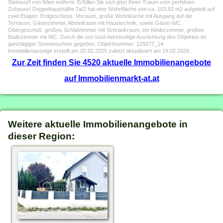
Steinwurf von Wien entfernt. Erfüllen Sie sich jetzt Ihren Traum vom perfekten
Zuhause! Doppelhaushälfte 7a/2 hat eine Wohnfläche von ca. 103,93 m2 aufgeteilt auf
zwei Etagen: Erdgeschoss: Vorraum, große Wohnküche mit Ausgang auf die
Terrasse, Gästezimmer, Abstellraum mit Haustechnik, sowie Gäste-WC.
Obergeschoß: großes Schlafzimmer mit Schrankraum, ein Kinderzimmer, großes
Badezimmer mit WC. Durch die ost-/süd-/westseitige Ausrichtung des Objektes ist
ganztägiger Sonnenschein gegeben. Objektnummer: 129277_14
Immobilienanzeige erstellt am 02.02.2025 zuletzt aktualisiert am 19.02.2026.
Zur Zeit finden Sie 4520 aktuelle Immobilienangebote
auf Immobilienmarkt-at.at
Weitere aktuelle Immobilienangebote in
dieser Region: