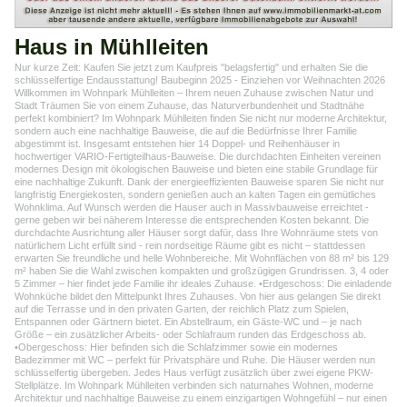
Haus in Mühlleiten
Nur kurze Zeit: Kaufen Sie jetzt zum Kaufpreis "belagsfertig" und erhalten Sie die
schlüsselfertige Endausstattung! Baubeginn 2025 - Einziehen vor Weihnachten 2026
Willkommen im Wohnpark Mühlleiten – Ihrem neuen Zuhause zwischen Natur und
Stadt Träumen Sie von einem Zuhause, das Naturverbundenheit und Stadtnähe
perfekt kombiniert? Im Wohnpark Mühlleiten finden Sie nicht nur moderne Architektur,
sondern auch eine nachhaltige Bauweise, die auf die Bedürfnisse Ihrer Familie
abgestimmt ist. Insgesamt entstehen hier 14 Doppel- und Reihenhäuser in
hochwertiger VARIO-Fertigteilhaus-Bauweise. Die durchdachten Einheiten vereinen
modernes Design mit ökologischen Bauweise und bieten eine stabile Grundlage für
eine nachhaltige Zukunft. Dank der energieeffizienten Bauweise sparen Sie nicht nur
langfristig Energiekosten, sondern genießen auch an kalten Tagen ein gemütliches
Wohnklima. Auf Wunsch werden die Hauser auch in Massivbauweise erreichtet -
gerne geben wir bei näherem Interesse die entsprechenden Kosten bekannt. Die
durchdachte Ausrichtung aller Häuser sorgt dafür, dass Ihre Wohnräume stets von
natürlichem Licht erfüllt sind - rein nordseitige Räume gibt es nicht – stattdessen
erwarten Sie freundliche und helle Wohnbereiche. Mit Wohnflächen von 88 m² bis 129
m² haben Sie die Wahl zwischen kompakten und großzügigen Grundrissen. 3, 4 oder
5 Zimmer – hier findet jede Familie ihr ideales Zuhause. •Erdgeschoss: Die einladende
Wohnküche bildet den Mittelpunkt Ihres Zuhauses. Von hier aus gelangen Sie direkt
auf die Terrasse und in den privaten Garten, der reichlich Platz zum Spielen,
Entspannen oder Gärtnern bietet. Ein Abstellraum, ein Gäste-WC und – je nach
Größe – ein zusätzlicher Arbeits- oder Schlafraum runden das Erdgeschoss ab.
•Obergeschoss: Hier befinden sich die Schlafzimmer sowie ein modernes
Badezimmer mit WC – perfekt für Privatsphäre und Ruhe. Die Häuser werden nun
schlüsselfertig übergeben. Jedes Haus verfügt zusätzlich über zwei eigene PKW-
Stellplätze. Im Wohnpark Mühlleiten verbinden sich naturnahes Wohnen, moderne
Architektur und nachhaltige Bauweise zu einem einzigartigen Wohngefühl – nur einen