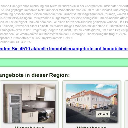
höne Dachgeschosswohnung zur Miete befindet sich in der charmanten Ortschaft Kaindorf
aute und gepflegte Immobilie bietet auf einer Wohnfläche von ca. 78 m² den idealen Rückzugso
e Wohnung besticht durch einen durchdachten Grundriss mit insgesamt drei Räumen, wovon 
 ist mit erstklassigem Parkettboden ausgestattet, der eine behagliche und einladende Atmosph
den im Freien eignet und von dem aus Sie einen herrlichen Ausblick genießen können. Das Ba
 Kaindorf, unweit der Stadt Leibnitz, verbindet ruhiges Wohnen mit der Nähe zu sämtlichen A
izeitmöglichkeiten in der Umgebung. Zögern Sie nicht, uns zu kontaktieren, um einen Besich
und erleben Sie Wohnkomfort auf höchstem Niveau! Einmaliger Finanzierungsbeitrag: € 2726,3
 optional für monatlich € 86,65 Objektnummer: 129969
alisiert am 13.04.2025.
finden Sie 4510 aktuelle Immobilienangebote auf Immobilienm
angebote in dieser Region: