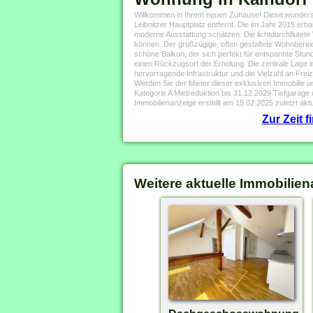
Willkommen in Ihrem neuen Zuhause! Diese wundersc
Leibnitzer Hauptplatz entfernt. Die im Jahr 2015 erb
moderne Ausstattung schätzen. Die lichtdurchflutet
können. Der großzügige, offen gestaltete Wohnbereich
schöne Balkon, der sich perfekt für entspannte Stun
einen Rückzugsort der Erholung. Die zentrale Lage in
hervorragende Infrastruktur und die Vielzahl an Fre
Werden Sie der Mieter dieser exklusiven Immobilie 
Kategorie A Mietreduktion bis 31.12.2029 Tiefgarage
Immobilienanzeige erstellt am 15.02.2025 zuletzt aktu
Zur Zeit 
Weitere aktuelle Immobilien