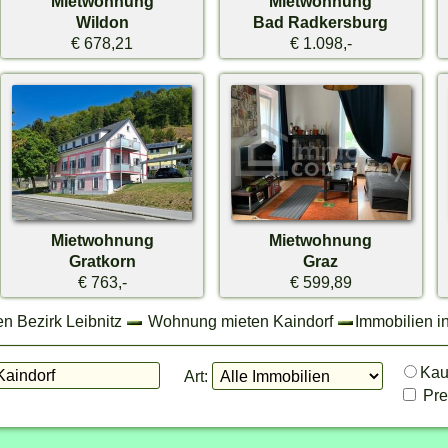
Mietwohnung
Mietwohnung
Wildon
Bad Radkersburg
€ 678,21
€ 1.098,-
Mietwohnung
Mietwohnung
Gratkorn
Graz
€ 763,-
€ 599,89
n Bezirk Leibnitz
Wohnung mieten Kaindorf
Immobilien i
Ka
Art:
Prei