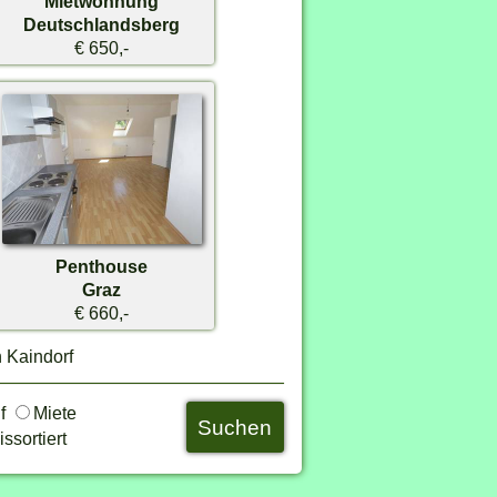
Mietwohnung
Deutschlandsberg
€ 650,-
Penthouse
Graz
€ 660,-
n Kaindorf
uf
Miete
ssortiert