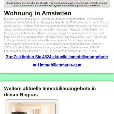
Wohnung in Amstetten
Moderne Wohnung mit franz. Fenster im Stadtkern von Amstetten * im gepflegten
Stadthaus Nähe Bahnhof und Hauptplatz liegt die ca. 85m² Wohnung in der 2. Etage /
Dachgeschoß * schöne moderne ausgebaute neuwertige Wohnung für Pärchen oder
Single, die das zentrale wohnen genießen möchten. * Vorraum * Wohnbereich mit
Küchenecke möbliert ohne Ablöse - ein großzügiges französisches Fenster auch
Platz für kleine Kräutertöpfchen * Schlafzimmer * Bad mit Dusche * WC * Abstellraum
* Klimagerät sorgt für angenehme Raumtemperatur * Gas Etagenheizung
/Warmwasser Anmietung ab 1. 9. 2025 möglich kann auch später sein Kaution: €
2.850,-- BMM: € 895,-- zuzüglich Heizung und Strom Objektnummer: 131430
Immobilienanzeige erstellt am 15.06.2025 zuletzt aktualisiert am 19.02.2026.
Zur Zeit finden Sie 4524 aktuelle Immobilienangebote
auf Immobilienmarkt-at.at
Weitere aktuelle Immobilienangebote in
dieser Region: