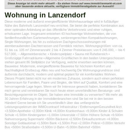
Wohnung in Lanzendorf
Diese moderne und äußerst energieeffiziente Wohnhausanlage wird in fußläufiger
Nähe des Bahnhofs Lanzendorf neu errichtet. Sie bietet die perfekte Kombination aus
einer optimalen Anbindung an das öffentliche Verkehrsnetz und einer ruhigen,
erholsamen Lage. Insgesamt entstehen 43 hochwertige Wohneinheiten, die von
familienfreundlichen Gartenwohnungen, seniorengerechten Kompaktwohnungen,
Single-Wohnungen, bis hin zu exklusiven Dachgeschosswohnungen mit
atemberaubenden Dachterrassen und Fernblick reichen. Wohnungsgrößen: von ca.
51 bis ca. 105 m² Zimmeranzahl: 2 bis 4 Zimmer Preisklassen: von € 245.000, -- bis €
517.000, -- Allgemeinbereiche: • Kinderspielplatz • Sauna mit Ruhebereich •
Großzügige Fahrradräume • Allgemeine Grünflächen In den beiden Untergeschossen
stehen gesamt 86 Stellplätze zur Verfügung, welche erworben werden können.
Bauweise: Modernste, energieeffiziente Bauweise für höchsten Komfort und
Nachhaltigkeit Erstbezug: Alles neu und hochwertig Die Wohnungsgrundrisse sind
äußerste durchdacht, modern und optimal geplant für ein komfortables Wohnen.
Dieses Projekt bietet nicht nur ein modernes Zuhause, sondern auch einen perfekten
Lebensraum für Familien, Paare und Singles, die Wert auf Qualität, Komfort und eine
hervorragende Lage legen. Wenn wir Ihr Interesse geweckt haben, kontaktieren Sie
mich gerne und vereinbaren Sie noch heute einen unverbindlichen Beratungs- und
Besichtigungstermin im Objekt. Sie haben eine Immobilie zu verwerten? Mit mehr als
30 Jahren Erfahrung in der Immobilienbranchen sind Sie bei mir in den besten
Händen! Gerne berate ich Sie unverbindlich über das umfangreiche
Leistungsspektrum der IMMOcontract! Infrastruktur / EntfernungenGesundheit Arzt
<3.500m Apotheke <2.000m Klinik <4.000m Krankenhaus <9.000m Kinder & Schulen
Schule <1.500m Kindergarten <1.000m Universität <7.500m Höhere Schule <9.500m
Nahversorgung Supermarkt <500m Bäckerei <2.500m Einkaufszentrum <4.000m
Sonstige Geldautomat <1.500m Bank <1.500m Post <2.000m Polizei <3.000m Verkehr
Bus <500m Straßenbahn <3.500m U-Bahn <5.000m Bahnhof <500m