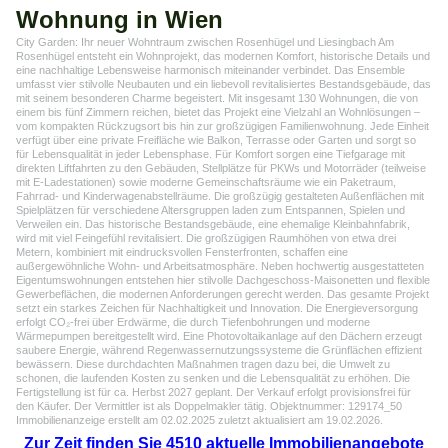
Wohnung in Wien
City Garden: Ihr neuer Wohntraum zwischen Rosenhügel und Liesingbach Am
Rosenhügel entsteht ein Wohnprojekt, das modernen Komfort, historische Details und
eine nachhaltige Lebensweise harmonisch miteinander verbindet. Das Ensemble
umfasst vier stilvolle Neubauten und ein liebevoll revitalisiertes Bestandsgebäude, das
mit seinem besonderen Charme begeistert. Mit insgesamt 130 Wohnungen, die von
einem bis fünf Zimmern reichen, bietet das Projekt eine Vielzahl an Wohnlösungen –
vom kompakten Rückzugsort bis hin zur großzügigen Familienwohnung. Jede Einheit
verfügt über eine private Freifläche wie Balkon, Terrasse oder Garten und sorgt so
für Lebensqualität in jeder Lebensphase. Für Komfort sorgen eine Tiefgarage mit
direkten Liftfahrten zu den Gebäuden, Stellplätze für PKWs und Motorräder (teilweise
mit E-Ladestationen) sowie moderne Gemeinschaftsräume wie ein Paketraum,
Fahrrad- und Kinderwagenabstellräume. Die großzügig gestalteten Außenflächen mit
Spielplätzen für verschiedene Altersgruppen laden zum Entspannen, Spielen und
Verweilen ein. Das historische Bestandsgebäude, eine ehemalige Kleinbahnfabrik,
wird mit viel Feingefühl revitalisiert. Die großzügigen Raumhöhen von etwa drei
Metern, kombiniert mit eindrucksvollen Fensterfronten, schaffen eine
außergewöhnliche Wohn- und Arbeitsatmosphäre. Neben hochwertig ausgestatteten
Eigentumswohnungen entstehen hier stilvolle Dachgeschoss-Maisonetten und flexible
Gewerbeflächen, die modernen Anforderungen gerecht werden. Das gesamte Projekt
setzt ein starkes Zeichen für Nachhaltigkeit und Innovation. Die Energieversorgung
erfolgt CO₂-frei über Erdwärme, die durch Tiefenbohrungen und moderne
Wärmepumpen bereitgestellt wird. Eine Photovoltaikanlage auf den Dächern erzeugt
saubere Energie, während Regenwassernutzungssysteme die Grünflächen effizient
bewässern. Diese durchdachten Maßnahmen tragen dazu bei, die Umwelt zu
schonen, die laufenden Kosten zu senken und die Lebensqualität zu erhöhen. Die
Fertigstellung ist für ca. Herbst 2027 geplant. Der Verkauf erfolgt provisionsfrei für
den Käufer. Der Vermittler ist als Doppelmakler tätig. Objektnummer: 129174_50
Immobilienanzeige erstellt am 02.02.2025 zuletzt aktualisiert am 19.02.2026.
Zur Zeit finden Sie 4510 aktuelle Immobilienangebote