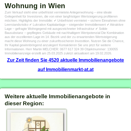
Wohnung in Wien
Zum Verkauf steht eine unbefristet vermietete Anlegerwohnung – eine ideale
Gelegenheit für Investoren, die von einer langfristigen Wertsteigerung profitieren
möchten. Highlights der Immobilie: ✔ Unbefristet vermietet – sichere Einnahmen ohne
Leerstandsrisiko ✔ Lukrative Kapitalanlage – steigender Immobilienwert ✔ Attraktive
Lage – gefragte Wohngegend mit ausgezeichneter Infrastruktur ✔ Solide
Bausubstanz – gepflegtes Gebäude mit nachhaltigem Wertpotenzial Die Kombination
aus der exzellenten Lage im 14. Bezirk und der zu erwartenden Wertsteigerung
macht diese Wohnung zu einer zukunftssicheren Investition. Nutzen Sie die Chance,
Ihr Kapital gewinnbringend anzulegen! Kontaktieren Sie uns jetzt für weitere
Informationen. Herr Martin MELCHER: 0677 617 324 39 Objektnummer: 130055
Immobilienanzeige erstellt am 25.03.2025 zuletzt aktualisiert am 19.02.2026.
Zur Zeit finden Sie 4520 aktuelle Immobilienangebote
auf Immobilienmarkt-at.at
Weitere aktuelle Immobilienangebote in
dieser Region: