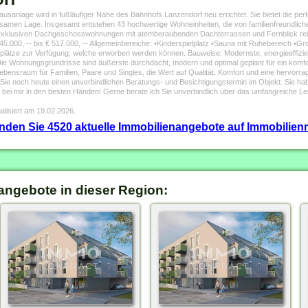
sanlage wird in fußläufiger Nähe des Bahnhofs Lanzendorf neu errichtet. Sie bietet die per
holsamen Lage. Insgesamt entstehen 43 hochwertige Wohneinheiten, die von familienfreundl
exklusiven Dachgeschosswohnungen mit atemberaubenden Dachterrassen und Fernblick rei
5.000, -- bis € 517.000, -- Allgemeinbereiche: •Kinderspielplatz •Sauna mit Ruhebereich •
plätze zur Verfügung, welche erworben werden können. Bauweise: Modernste, energieeffizi
Die Wohnungsgrundrisse sind äußerste durchdacht, modern und optimal geplant für ein komfor
ensraum für Familien, Paare und Singles, die Wert auf Qualität, Komfort und eine hervorra
Sie noch heute einen unverbindlichen Beratungs- und Besichtigungstermin im Objekt. Sie ha
e bei mir in den besten Händen! Gerne berate ich Sie unverbindlich über das umfangreiche
alisiert am 19.02.2026.
finden Sie 4520 aktuelle Immobilienangebote auf Immobilienm
angebote in dieser Region: