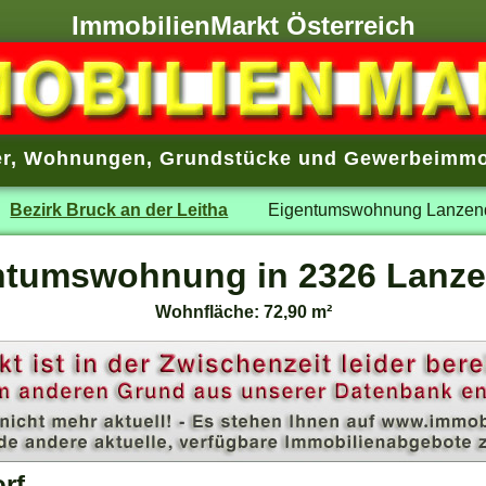
ImmobilienMarkt Österreich
r
,
Wohnungen
,
Grundstücke
und
Gewerbeimmo
Bezirk Bruck an der Leitha
Eigentumswohnung Lanzend
ntumswohnung in 2326 Lanze
Wohnfläche: 72,90 m²
rf