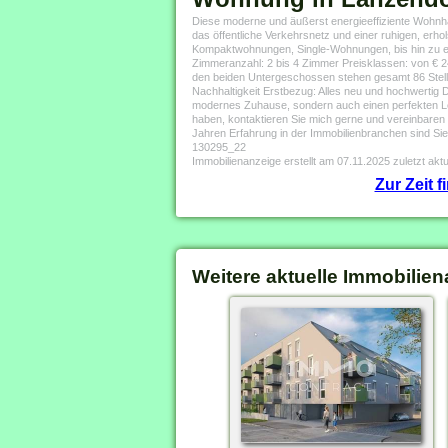
Diese moderne und äußerst energieeffiziente Wohnhau
das öffentliche Verkehrsnetz und einer ruhigen, er
Kompaktwohnungen, Single-Wohnungen, bis hin zu 
Zimmeranzahl: 2 bis 4 Zimmer Preisklassen: von € 24
den beiden Untergeschossen stehen gesamt 86 Stell
Nachhaltigkeit Erstbezug: Alles neu und hochwertig 
modernes Zuhause, sondern auch einen perfekten Leb
haben, kontaktieren Sie mich gerne und vereinbaren 
Jahren Erfahrung in der Immobilienbranchen sind Si
130295_22
Immobilienanzeige erstellt am 07.11.2025 zuletzt aktu
Zur Zeit 
Weitere aktuelle Immobilien