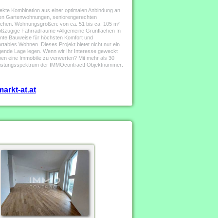
fekte Kombination aus einer optimalen Anbindung an
ichen Gartenwohnungen, seniorengerechten
chen. Wohnungsgrößen: von ca. 51 bis ca. 105 m²
Großzügige Fahrradräume •Allgemeine Grünflächen In
ente Bauweise für höchsten Komfort und
tables Wohnen. Dieses Projekt bietet nicht nur ein
gende Lage legen. Wenn wir Ihr Interesse geweckt
ben eine Immobilie zu verwerten? Mit mehr als 30
 Leistungsspektrum der IMMOcontract! Objektnummer:
arkt-at.at