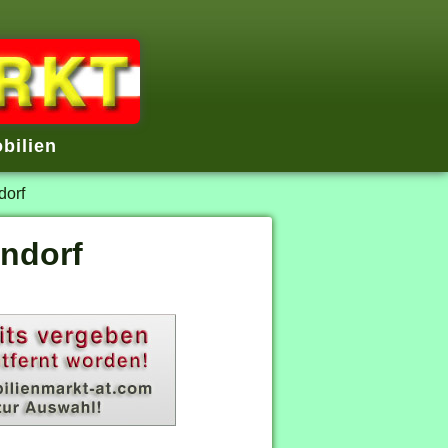
bilien
orf
ndorf