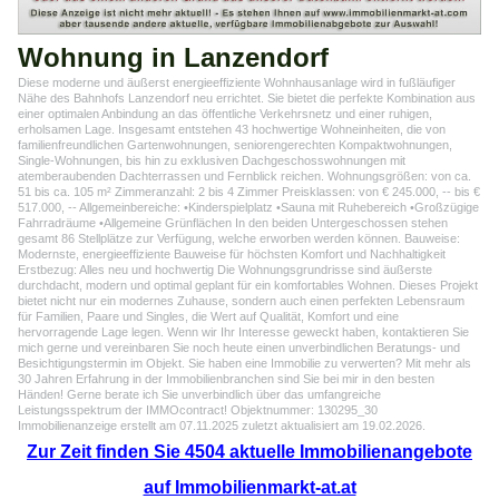
Wohnung in Lanzendorf
Diese moderne und äußerst energieeffiziente Wohnhausanlage wird in fußläufiger
Nähe des Bahnhofs Lanzendorf neu errichtet. Sie bietet die perfekte Kombination aus
einer optimalen Anbindung an das öffentliche Verkehrsnetz und einer ruhigen,
erholsamen Lage. Insgesamt entstehen 43 hochwertige Wohneinheiten, die von
familienfreundlichen Gartenwohnungen, seniorengerechten Kompaktwohnungen,
Single-Wohnungen, bis hin zu exklusiven Dachgeschosswohnungen mit
atemberaubenden Dachterrassen und Fernblick reichen. Wohnungsgrößen: von ca.
51 bis ca. 105 m² Zimmeranzahl: 2 bis 4 Zimmer Preisklassen: von € 245.000, -- bis €
517.000, -- Allgemeinbereiche: •Kinderspielplatz •Sauna mit Ruhebereich •Großzügige
Fahrradräume •Allgemeine Grünflächen In den beiden Untergeschossen stehen
gesamt 86 Stellplätze zur Verfügung, welche erworben werden können. Bauweise:
Modernste, energieeffiziente Bauweise für höchsten Komfort und Nachhaltigkeit
Erstbezug: Alles neu und hochwertig Die Wohnungsgrundrisse sind äußerste
durchdacht, modern und optimal geplant für ein komfortables Wohnen. Dieses Projekt
bietet nicht nur ein modernes Zuhause, sondern auch einen perfekten Lebensraum
für Familien, Paare und Singles, die Wert auf Qualität, Komfort und eine
hervorragende Lage legen. Wenn wir Ihr Interesse geweckt haben, kontaktieren Sie
mich gerne und vereinbaren Sie noch heute einen unverbindlichen Beratungs- und
Besichtigungstermin im Objekt. Sie haben eine Immobilie zu verwerten? Mit mehr als
30 Jahren Erfahrung in der Immobilienbranchen sind Sie bei mir in den besten
Händen! Gerne berate ich Sie unverbindlich über das umfangreiche
Leistungsspektrum der IMMOcontract! Objektnummer: 130295_30
Immobilienanzeige erstellt am 07.11.2025 zuletzt aktualisiert am 19.02.2026.
Zur Zeit finden Sie 4504 aktuelle Immobilienangebote
auf Immobilienmarkt-at.at