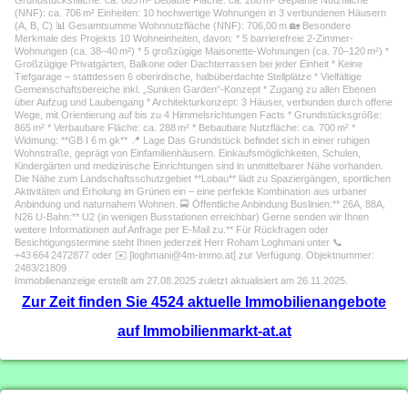
Grundstücksfläche: ca. 865 m² Bebaute Fläche: ca. 288 m² Geplante Nutzfläche
(NNF): ca. 706 m² Einheiten: 10 hochwertige Wohnungen in 3 verbundenen Häusern
(A, B, C) 📊 Gesamtsumme Wohnnutzfläche (NNF): 706,00 m 🏡 Besondere
Merkmale des Projekts 10 Wohneinheiten, davon: * 5 barrierefreie 2-Zimmer-
Wohnungen (ca. 38–40 m²) * 5 großzügige Maisonette-Wohnungen (ca. 70–120 m²) *
Großzügige Privatgärten, Balkone oder Dachterrassen bei jeder Einheit * Keine
Tiefgarage – stattdessen 6 oberirdische, halbüberdachte Stellplätze * Vielfältige
Gemeinschaftsbereiche inkl. „Sunken Garden“-Konzept * Zugang zu allen Ebenen
über Aufzug und Laubengang * Architekturkonzept: 3 Häuser, verbunden durch offene
Wege, mit Orientierung auf bis zu 4 Himmelsrichtungen Facts * Grundstücksgröße:
865 m² * Verbaubare Fläche: ca. 288 m² * Bebaubare Nutzfläche: ca. 700 m² *
Widmung: **GB I 6 m gk** 📍 Lage Das Grundstück befindet sich in einer ruhigen
Wohnstraße, geprägt von Einfamilienhäusern. Einkaufsmöglichkeiten, Schulen,
Kindergärten und medizinische Einrichtungen sind in unmittelbarer Nähe vorhanden.
Die Nähe zum Landschaftsschutzgebiet **Lobau** lädt zu Spaziergängen, sportlichen
Aktivitäten und Erholung im Grünen ein – eine perfekte Kombination aus urbaner
Anbindung und naturnahem Wohnen. 🚍 Öffentliche Anbindung Buslinien:** 26A, 88A,
N26 U-Bahn:** U2 (in wenigen Busstationen erreichbar) Gerne senden wir Ihnen
weitere Informationen auf Anfrage per E-Mail zu.** Für Rückfragen oder
Besichtigungstermine steht Ihnen jederzeit Herr Roham Loghmani unter 📞
+43 664 2472877 oder ✉️ [loghmani@4m-immo.at] zur Verfügung. Objektnummer:
2483/21809
Immobilienanzeige erstellt am 27.08.2025 zuletzt aktualisiert am 26.11.2025.
Zur Zeit finden Sie 4524 aktuelle Immobilienangebote
auf Immobilienmarkt-at.at