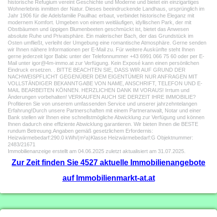
historische Refugium vereint Geschichte und Moderne und bietet ein einzigartiges
Wohnerlebnis inmitten der Natur. Dieses beeindruckende Landhaus, ursprünglich im
Jahr 1906 für die Adelsfamilie Pauilhac erbaut, verbindet historische Eleganz mit
modernem Komfort. Umgeben von einem weitläufigen, idyllischen Park, der mit
Obstbäumen und üppigen Blumenbeeten geschmückt ist, bietet das Anwesen
absolute Ruhe und Privatsphäre. Ein malerischer Bach, der das Grundstück im
Osten umfließt, verleiht der Umgebung eine romantische Atmosphäre. Gerne senden
wir Ihnen nähere Informationen per E-Mail zu. Für weitere Auskünfte steht Ihnen
gerne jederzeit Igor Babic unter der Telefonnummer +43 6991 066 75 60 oder per E-
Mail unter igor@4m-immo.at zur Verfügung. Kein Exposé kann einen persönlichen
Eindruck ersetzen. . BITTE BEACHTEN SIE, DASS WIR AUF GRUND DER
NACHWEISPFLICHT GEGENÜBER DEM EIGENTÜMER NUR ANFRAGEN MIT
VOLLSTÄNDIGER BEKANNTGABE VON NAME, ANSCHRIFT, TELEFON UND E-
MAIL BEARBEITEN KÖNNEN. HERZLICHEN DANK IM VORAUS! Irrtum und
Änderungen vorbehalten! VERKAUFEN AUCH SIE DERZEIT IHRE IMMOBILIE?
Profitieren Sie von unserem umfassenden Service und unserer jahrzehntelangen
Erfahrung!Durch unsere Partnerschaften mit einem Partneranwalt, Notar und einer
Bank stellen wir Ihnen eine schnellstmögliche Abwicklung zur Verfügung und können
Ihnen dadurch eine effiziente Abwicklung garantieren. Wir bieten Ihnen die BESTE
rundum Betreuung.Angaben gemäß gesetzlichem Erfordernis:
Heizwärmebedarf:290.0 kWh/(m²a)Klasse Heizwärmebedarf:G Objektnummer:
2483/21671
Immobilienanzeige erstellt am 04.06.2025 zuletzt aktualisiert am 31.07.2025.
Zur Zeit finden Sie 4527 aktuelle Immobilienangebote
auf Immobilienmarkt-at.at