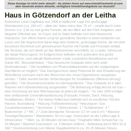
Haus in Götzendorf an der Leitha
Exklusives Land-/Jagdhaus aus 1906 in idyllischer Lage Der großzügige
Wohnbereich (ca. 269 m²) – allein der Salon misst über 75 m² – strahlt durch hohe
Decken (ca. 3,40 m) und große Fenster, die den Blick auf den Park freigeben, eine
elegante Offenheit aus. Im Foyer und im Salon befindet sich eine historische
Holzdecke. Der offene Kamin sorgt für gemütliche Stunden in einem Ambiente von
Luxus und Stil. Angrenzend daran liegt eine moderne, großzügige Küche, die mit einer
luxuriösen Kochinsel zum gemeinsamen Kochen mit Familie und Freunden einlädt.
Die Veranda, die sich direkt an das Wohnzimmer anschließt, ist zu jeder Jahreszeit
der ideale Rückzugsort. Im Erdgeschoss befinden sich außerdem drei große
Schlafzimmer, zwei stilvolle Badezimmer sowie zusätzliche Abstellräume und ein
Gäste-WC. Besonderheiten: * Das historische Gebäude steht nicht unter
Denkmalschutz. * Die Installation von Photovoltaikpaneelen auf der südgeneigten
Dachfläche ist möglich! * Das Dachgeschoss bietet Potenzial für eine Erweiterung der
Wohnfläche und kann nach den Wünschen des neuen Eigentümers ausgebaut
werden. * Dafür wurden bereits Vorbereitungen für Installationen (Blindverrohrung)
getroffen. * Die Deckenkonstruktion ist wärmegedämmt. * Das Gebäude ist in allen
Räumen mit Fußbodenheizung ausgestattet. * Die Beheizung erfolgt derzeit mit Gas –
eine Umrüstung auf eine Wärmepumpe ist jederzeit möglich. * Im Jahr 2000 erfolgte
eine umfassende Generalinstandsetzung (Fassade, Fenster, Dach, Heizung,
Installationen, Böden). * Ein kleiner Kellerraum befindet sich im westlichen Teil des
Hauses. Ausstattung: * Heizung: Fußbodenheizung * Heizungsart: Gas
Zusatzinformationen: * Vorzimmer: 1 * Wohnzimmer: 1 * Schlafzimmer: 4 *
Badezimmer: 2 * WC: 2 * Zwei überdachte Terrassen (17 m² und 6 m²) * Massive
Tonziegel-Bauweise * Wandstärke: 50 cm Lage: Götzendorf an der Leitha Lage &
Infrastruktur: ´* Wien: ca. 30 Minuten mit dem Auto * Flughafen Wien-Schwechat: ca.
25 Minuten * Bahnhof Götzendorf: ca. 5 Minuten entfernt – Anbindung durch REX 62 &
S60 * Direktverbindung zum Wiener Hauptbahnhof in ca. 20–25 Minuten Dieses