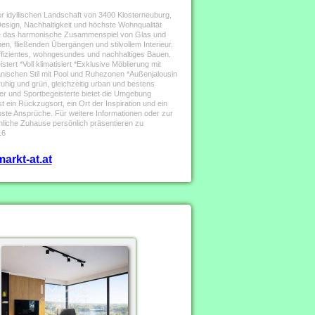
r idyllischen Landschaft von 3400 Klosterneuburg,
esign, Nachhaltigkeit und höchste Wohnqualität
 die das harmonische Zusammenspiel von Glas und
en, fließenden Übergängen und stilvollem Interieur.
ffizientes, wohngesundes und nachhaltiges Bauen.
ert *Voll klimatisiert *Exklusive Möblierung mit
nischen Stil mit Pool und Ruhezonen *Außenjalousin
uhig und grün, gleichzeitig urban und bestens
er und Sportbegeisterte bietet die Umgebung
 ein Rückzugsort, ein Ort der Inspiration und ein
hste Ansprüche. Für weitere Informationen oder zur
liche Zuhause persönlich präsentieren zu
16
arkt-at.at