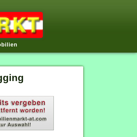
bilien
gging