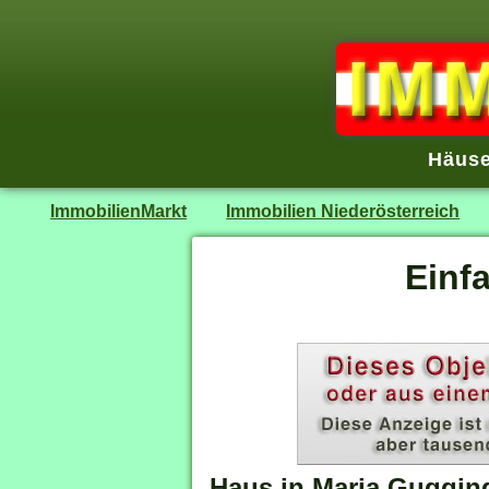
Häuse
ImmobilienMarkt
Immobilien Niederösterreich
Einf
Haus in Maria Guggin