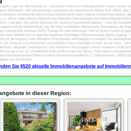
 guter Lage von Klosterneuburg – Exklusives Wohnen im Einklang mit der Natur! Inmitten de
 wahres Wohnjuwel - Ein voll möbliertes Luxushaus der renommierten Marke HUF HAUS, das D
Grundstück errichtete Architektenhaus besticht durch seine zeitlose Fachwerkarchitektur,
von ca. 240 m² bietet dieses Unikat ein durchdachtes Raumkonzept mit lichtdurchfluteten Räum
AUS – seit über 100 Jahren Synonym für moderne Fachwerkarchitektur – steht für energiee
gkeit und ein Wohnerlebnis, das die Natur unmittelbar miteinbezieht. Ausstattung, die begeist
ge Haustechnik (erneuert 2023) *Garage für zwei Fahrzeuge *400 m² großer Garten im japa
Das Haus befindet sich in einer der begehrten Wohnlage in Klosterneuburg, Maria Gugging – r
nische Versorgung sowie öffentliche Einrichtungen sind bequem erreichbar. Für Naturliebhab
tür. Ein Zuhause zum Ankommen und Aufblühen! Diese Immobilie ist mehr als ein Haus – sie ist
milienheim, eleganter Zweitwohnsitz oder exklusiver Rückzugsort: Dieses Anwesen erfüllt höc
 Sie uns gerne an: 📩 schmidt@4m-immo.at Wir freuen uns darauf, Ihnen dieses außergewöhn
lasse Heizwärmebedarf:DKlasse Faktor Gesamtenergieeffizienz:C Objektnummer: 2483/218
alisiert am 09.08.2025.
finden Sie 4520 aktuelle Immobilienangebote auf Immobilienm
angebote in dieser Region: