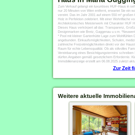
Zum Verkauf gelangt ein luxuriöses HUF-Haus in sehr
nur 20 Minuten von Wien entfernt, erwartet Sie ein
vereint. Das im Jahr 2001 auf einem 550 m² großen 
Holz in Perfektion zelebriert. Mit einer Wohnfläche 
Architektonisches Meisterwerk mit Charakter HUF H
Dieses Haus verkörpert all das: Transparenz, Großzügi
Designmarken wie Bretz, Gaggenau u.v.m. *Neuwerti
* Pool mit kleiner Gartenhütte Lage zum Wohlfühlen 
angebunden. Einkaufsmöglichkeiten, Schulen, medizi
zahlreiche Freizeitmöglichkeiten direkt vor der Haus
Raum für echte Lebensqualität. Ob als stilvolles Fa
Vereinbarung eines Besichtigungstermins schreiben
dürfen.Angaben gemäß gesetzlichem Erfordernis: K
Immobilienanzeige erstellt am 06.08.2025 zuletzt aktu
Zur Zeit 
Weitere aktuelle Immobilien