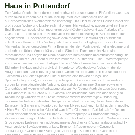
Haus in Pottendorf
Zum Verkauf steht ein modernes und hochwertig ausgestattetes Einfamilienhaus, das
durch seine durchdachte Raumaufteilung, exklusive Materialien und ein
außergewöhnliches Wohnambiente überzeugt. Das Herzstück des Hauses bildet der
großzügige Wohn- und Essbereich mit offener Markenküche, ausgestattet mit High-
End-Elementen sowie einer integrierten edlen Küchenrückwand aus Farbglas (Fa.
Glaszone – Farbkristalle). In Kombination mit dem hochwertigen Parkettboden, der
angenehmen Fußbodenheizung sowie dem modernen Lichtkonzept entsteht ein
stilvolles und komfortables Wohngefühl. Ein besonderes Highlight ist der exklusive
Markenkamin der deutschen Firma Brunner, der dem Wohnbereich eine elegante und
zugleich gemütliche Atmosphäre verleiht. Sämtliche Funktionen im Haus sind
fernsteuerbar und sorgen für einen besonders komfortablen und effizienten Alltag Die
Immobilie überzeugt zudem durch ihre moderne Haustechnik: Eine Luftwärmepumpe
sorgt für effizientes und nachhaltiges Heizen, Videoüberwachung für zusätzliche
Sicherheit im Haus und ein praktisch integrierter Wäscheabwurfschacht, der den
Alltag erleichtert. Der liebevoll gestaltete Garten mit überdachter Terrasse bietet ein
Höchstmaß an Lebensqualität. Eine automatisierte Bewässerungs- und
Sprenkelanlage (neu), ein eigener geschlagener Brunnen sowie ein Rasenroboter
sorgen für eine pflegeleichte Nutzung. Zusätzlich stehen eine Garage sowie eine
Gartenhütte mit weiterem Ausbaupotenzial zur Verfügung. Auch die Lage überzeugt:
Der Bahnhof ist in nur etwa 5–10 Gehminuten erreichbar, wodurch eine sehr gute
Anbindung gewährleistet ist. Diese Immobilie vereint hochwertige Ausstattung,
moderne Technik und stilvolles Design und ist ideal für Käufer, die ein besonderes
Zuhause mit Garten und Komfort auf hohem Niveau suchen. Highlights der Immobilie:
• High-End-Küche mit edler Glasrückwand (Fa. Glaszone – Farbkristalle) • Design-
Kamin der deutschen Marke Brunner • Luftwärmepumpe & Fußbodenheizung •
Videoüberwachung • Elektrische Rolläden • Edler Parkettboden in den Wohnräumen •
Großzügiges Badezimmer mit Badewanne & Duschecke & Wäscheabwurfschacht •
Automatisierte Bewässerungsanlage, Brunnen & Rasenroboter • Garage &
ausbaufähige Gartenhütte • Sehr gute Anbindung – Bahnhof in 10 Gehminuten