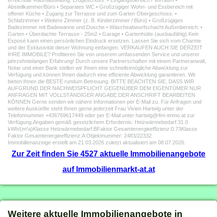
erreichbar Raumaufteilung: Erdgeschoss: • Eingangsbereich / Vorraum •
Abstellkammer/Büro • Separates WC • Großzügiger Wohn- und Essbereich mit
offener Küche • Zugang zur Terrasse und zum Garten Obergeschoss: •
Schlafzimmer • Weitere Zimmer (z. B. Kinderzimmer / Büro) • Großzügiges
Badezimmer mit Badewanne und Dusche • Wäscheabwurfschacht Außenbereich: •
Garten • Überdachte Terrasse - 25m2 • Garage • Gartenhütte (ausbaufähig) Kein
Exposé kann einen persönlichen Eindruck ersetzen. Lassen Sie sich vom Charme
und der Exklusivität dieser Wohnung einfangen. VERKAUFEN AUCH SIE DERZEIT
IHRE IMMOBILE? Profitieren Sie von unserem umfassenden Service und unserer
jahrzehntelangen Erfahrung! Durch unsere Partnerschaften mit einem Partneranwalt,
Notar und einer Bank stellen wir Ihnen eine schnellstmögliche Abwicklung zur
Verfügung und können Ihnen dadurch eine effiziente Abwicklung garantieren. Wir
bieten Ihnen die BESTE rundum Betreuung. BITTE BEACHTEN SIE, DASS WIR
AUFGRUND DER NACHWEISPFLICHT GEGENÜBER DEM EIGENTÜMER NUR
ANFRAGEN MIT VOLLSTÄNDIGER ANGABE DER ANSCHRIFT BEARBEITEN
KÖNNEN Gerne senden wir nähere Informationen per E-Mail zu. Für Anfragen und
weitere Auskünfte steht Ihnen gerne jederzeit Frau Vivien Hartwig unter der
Telefonnummer +436769617449 oder per E-Mail unter hartwig@4m-immo.at zur
Verfügung.Angaben gemäß gesetzlichem Erfordernis: Heizwärmebedarf:31.0
kWh/(m²a)Klasse Heizwärmebedarf:BFaktor Gesamtenergieeffizienz:0.73Klasse
Faktor Gesamtenergieeffizienz:A Objektnummer: 2483/22332
Immobilienanzeige erstellt am 21.03.2026 zuletzt aktualisiert am 08.07.2026.
Zur Zeit finden Sie 4527 aktuelle Immobilienangebote
auf Immobilienmarkt-at.at
Weitere aktuelle Immobilienangebote in