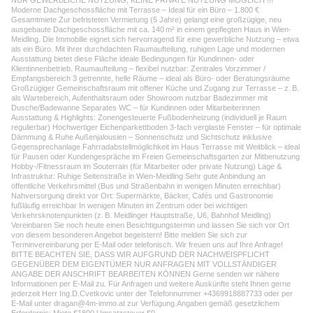
NUR GEWERBLICHE NUTZUNG, KEINE PRIVATE NUTZUNG MÖGLICH !!!
Moderne Dachgeschossfläche mit Terrasse – Ideal für ein Büro – 1.800 €
Gesamtmiete Zur befristeten Vermietung (5 Jahre) gelangt eine großzügige, neu
ausgebaute Dachgeschossfläche mit ca. 140 m² in einem gepflegten Haus in Wien-
Meidling. Die Immobilie eignet sich hervorragend für eine gewerbliche Nutzung – etwa
als ein Büro. Mit ihrer durchdachten Raumaufteilung, ruhigen Lage und modernen
Ausstattung bietet diese Fläche ideale Bedingungen für Kundinnen- oder
Klientinnenbetrieb. Raumaufteilung – flexibel nutzbar: Zentrales Vorzimmer /
Empfangsbereich 3 getrennte, helle Räume – ideal als Büro- oder Beratungsräume
Großzügiger Gemeinschaftsraum mit offener Küche und Zugang zur Terrasse – z. B.
als Wartebereich, Aufenthaltsraum oder Showroom nutzbar Badezimmer mit
Dusche/Badewanne Separates WC – für Kundinnen oder Mitarbeiterinnen
Ausstattung & Highlights: Zonengesteuerte Fußbodenheizung (individuell je Raum
regulierbar) Hochwertiger Eichenparkettboden 3-fach verglaste Fenster – für optimale
Dämmung & Ruhe Außenjalousien – Sonnenschutz und Sichtschutz inklusive
Gegensprechanlage Fahrradabstellmöglichkeit im Haus Terrasse mit Weitblick – ideal
für Pausen oder Kundengespräche im Freien Gemeinschaftsgarten zur Mitbenutzung
Hobby-/Fitnessraum im Souterrain (für Mitarbeiter oder private Nutzung) Lage &
Infrastruktur: Ruhige Seitenstraße in Wien-Meidling Sehr gute Anbindung an
öffentliche Verkehrsmittel (Bus und Straßenbahn in wenigen Minuten erreichbar)
Nahversorgung direkt vor Ort: Supermärkte, Bäcker, Cafés und Gastronomie
fußläufig erreichbar In wenigen Minuten im Zentrum oder bei wichtigen
Verkehrsknotenpunkten (z. B. Meidlinger Hauptstraße, U6, Bahnhof Meidling)
Vereinbaren Sie noch heute einen Besichtigungstermin und lassen Sie sich vor Ort
von diesem besonderen Angebot begeistern! Bitte melden Sie sich zur
Terminvereinbarung per E-Mail oder telefonisch. Wir freuen uns auf Ihre Anfrage!
BITTE BEACHTEN SIE, DASS WIR AUFGRUND DER NACHWEISPFLICHT
GEGENÜBER DEM EIGENTÜMER NUR ANFRAGEN MIT VOLLSTÄNDIGER
ANGABE DER ANSCHRIFT BEARBEITEN KÖNNEN Gerne senden wir nähere
Informationen per E-Mail zu. Für Anfragen und weitere Auskünfte steht Ihnen gerne
jederzeit Herr Ing.D.Cvetkovic unter der Telefonnummer +4369918887733 oder per
E-Mail unter dragan@4m-immo.at zur Verfügung.Angaben gemäß gesetzlichem