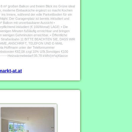
 8 m² großen Balkon und freiem Blick ins Grüne ideal
eue, moderne Einbauküche ergänzt so macht Kochen
ins Innere, während der edle Parkettboden für ein
ight: Der Garagenplatz ist bereits inkludiert und
 Balkon mit unverbaubarer Aussicht •
rpflichtend inkludiert (€ 100/Monat) LAGE: • Die
 wenigen Minuten fußläufig erreichbar und bringen
in wenigen Gehminuten erreichbar. • Öffentliche
3A • Straßenbahn 11 BITTE BEACHTEN SIE, DASS WIR
E, ANSCHRIFT, TELEFON UND E-MAIL
ela Hoffmann unter der Telefonnummer
iebskosten €82,08 zzgl 10% USt.Sonstiges €100
--------------Heizwärmebedarf:35.78 kWh/(m²a)Klasse
arkt-at.at