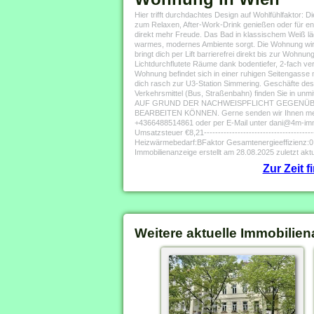
Hier trifft durchdachtes Design auf Wohlfühlfaktor:
zum Relaxen, After-Work-Drink genießen oder für e
direkt mehr Freude. Das Bad in klassischem Weiß läd
warmes, modernes Ambiente sorgt. Die Wohnung wird au
bringt dich per Lift barrierefrei direkt bis zur
Lichtdurchflutete Räume dank bodentiefer, 2-fach ver
Wohnung befindet sich in einer ruhigen Seitengasse mi
dich rasch zur U3-Station Simmering. Geschäfte des t
Verkehrsmittel (Bus, Straßenbahn) finden Sie in
AUF GRUND DER NACHWEISPFLICHT GEGENÜBE
BEARBEITEN KÖNNEN. Gerne senden wir Ihnen mehrer
+4366488514861 oder per E-Mail unter dani@4m-immo
Umsatzsteuer €8,21--------------------------------------
Heizwärmebedarf:BFaktor Gesamtenergieeffizienz:0
Immobilienanzeige erstellt am 28.08.2025 zuletzt aktu
Zur Zeit 
Weitere aktuelle Immobilien