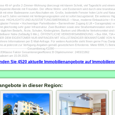
 Diese 49 m² große 2-Zimmer-Wohnung überzeugt mit klarem Schnitt, viel Tageslicht und einem
ntspannte Abende mit Freunden. Der offene Wohn- und Essbereich wird durch eine brandn
t mit einer Badewanne zum Abschalten ein. Große, bodentiefe Fenster holen Licht und Natur 
f 5 Jahre vermietet mit Verlängerungsoption und ist sofort bezugsbereit. Ein weiteres Highl
 Wohnungstür. HIGHLIGHTS UND AUSSTATTUNGSMERKMALE: • Neue, moderne Einbauküche • 8 m²
glaster Fenster • Hochwertiger Parkettboden • Barrierefreier Zugang & Lift • Garagenplatz ve
t gleichzeitig sehr guter Infrastruktur. Zwei Buslinien sowie eine Straßenbahnstation sind in
äglichen Bedarfs, Ärzte, Schulen, Kindergärten, Banken und öffentliche Verkehrsmittel sind 
 unmittelbarer Nähe (fußläufig 5 Min.). ÖFFENTLICHE VERKEHRSANBINDUNG: • Bus 69A, 7
R DEM EIGENTÜMER NUR ANFRAGEN MIT VOLLSTÄNDIGER BEKANNTGABE VON NAM
e Informationen per E-Mail-Anfrage. Für weitere Auskünfte steht Ihnen gerne Frau Danij
.at jederzeit zur Verfügung.Angaben gemäß gesetzlichem Erfordernis: Miete €899,71 Betr
----------------------------Gesamtbetrag €1090----------------------------------------------------
.83Klasse Faktor Gesamtenergieeffizienz:B Objektnummer: 2483/21862
alisiert am 15.09.2025.
finden Sie 4520 aktuelle Immobilienangebote auf Immobilienm
angebote in dieser Region: