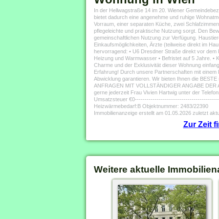
In der Hellwagstraße 14 im 20. Wiener Gemeindebez
bietet dadurch eine angenehme und ruhige Wohnatmo
Vorraum, einer separaten Küche, zwei Schlafzimmer
pflegeleichte und praktische Nutzung sorgt. Den Be
gemeinschaftlichen Nutzung zur Verfügung. Haustiere 
Einkaufsmöglichkeiten, Ärzte (teilweise direkt im H
hervorragend: • U6 Dresdner Straße direkt vor dem H
Heizung und Warmwasser • Befristet auf 5 Jahre. •
Charme und der Exklusivität dieser Wohnung einf
Erfahrung! Durch unsere Partnerschaften mit einem P
Abwicklung garantieren. Wir bieten Ihnen d
ANFRAGEN MIT VOLLSTÄNDIGER ANGABE DER ANSCHRI
gerne jederzeit Frau Vivien Hartwig unter der Tel
Umsatzsteuer €0-----------------------------------------
Heizwärmebedarf:B Objektnummer: 2483/22390
Immobilienanzeige erstellt am 01.05.2026 zuletzt aktu
Zur Zeit 
Weitere aktuelle Immobilien