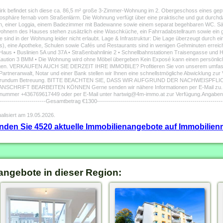
irk befindet sich diese ca. 86,5 m² große 3-Zimmer-Wohnung im 2. Obergeschoss eines gepf
sphäre fernab vom Straßenlärm. Die Wohnung verfügt über eine praktische und gut durchd
n, einer Loggia, einem Badezimmer mit Badewanne sowie einem separat begehbaren WC. Sämt
wohnern des Hauses stehen zusätzlich eine Waschküche, ein Fahrradabstellraum sowie ein g
sind in der Wohnung leider nicht erlaubt. Lage & Infrastruktur: Die Lage überzeugt durch ein
aus), eine Apotheke, Schulen sowie Cafés und Restaurants sind in wenigen Gehminuten erreich
aus • Buslinien 5A und 37A • Straßenbahnlinie 2 • Schnellbahnstationen Traisengasse und Ha
 Kaution 3 BMM • Die Wohnung wird ohne Möbel übergeben Kein Exposé kann einen persönlic
angen. VERKAUFEN AUCH SIE DERZEIT IHRE IMMOBILE? Profitieren Sie von unserem umfass
artneranwalt, Notar und einer Bank stellen wir Ihnen eine schnellstmögliche Abwicklung zur
ie BESTE rundum Betreuung. BITTE BEACHTEN SIE, DASS WIR AUFGRUND DER NACHWEI
FT BEARBEITEN KÖNNEN Gerne senden wir nähere Informationen per E-Mail zu. Für A
efonnummer +436769617449 oder per E-Mail unter hartwig@4m-immo.at zur Verfügung.Angaben
-------------------------Gesamtbetrag €1300-------------------------------------------------------
alisiert am 19.05.2026.
finden Sie 4520 aktuelle Immobilienangebote auf Immobilienm
angebote in dieser Region: