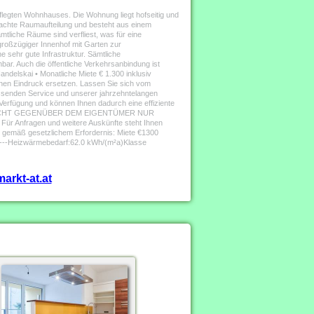
legten Wohnhauses. Die Wohnung liegt hofseitig und
achte Raumaufteilung und besteht aus einem
liche Räume sind verfliest, was für eine
roßzügiger Innenhof mit Garten zur
e sehr gute Infrastruktur. Sämtliche
bar. Auch die öffentliche Verkehrsanbindung ist
ndelskai • Monatliche Miete € 1.300 inklusiv
hen Eindruck ersetzen. Lassen Sie sich vom
enden Service und unserer jahrzehntelangen
 Verfügung und können Ihnen dadurch eine effiziente
SPFLICHT GEGENÜBER DEM EIGENTÜMER NUR
nfragen und weitere Auskünfte steht Ihnen
 gemäß gesetzlichem Erfordernis: Miete €1300
-----------Heizwärmebedarf:62.0 kWh/(m²a)Klasse
arkt-at.at