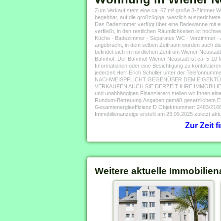
Zum Verkauf steht eine ca. 67 m² große 3-Zimmer Wo
begehbar, auf die großzügige, westlich ausgericht
Das Badezimmer verfügt über eine Badewanne mit eb
verfließt, in den restlichen Räumlichkeiten ist hoch
Küche - Badezimmer - Separates WC - Vorzimmer - A
angebracht, in dem selben Zeitraum wurden auch die
befindet sich im nördlichen Zentrum Wiener Neustadt
Bahnhof: Der Bahnhof Wiener Neustadt ist ca. 5-10 M
Informationen oder eine Besichtigung zu kontaktiere
jederzeit Herr Erich Schuller unter der Telefon
NACHWEISPFLICHT GEGENÜBER DEM EIGENTÜMER
VERKAUFEN AUCH SIE DERZEIT IHRE IMMOBILIE? Prof
und unabhängigen Finanzierern stellen wir Ihnen ein
Rundum-Betreuung.Angaben gemäß gesetzlichem Erf
Gesamtenergieeffizienz:D Objektnummer: 2483/216
Immobilienanzeige erstellt am 23.09.2025 zuletzt aktu
Zur Zeit 
Weitere aktuelle Immobilien