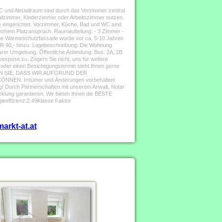
C und Abstellraum sind durch das Vorzimmer zentral
afzimmer, Kinderzimmer oder Arbeitszimmer nutzen.
 eingerichtet. Vorzimmer, Küche, Bad und WC sind
it hohem Platzanspruch. Raumaufteilung: - 3 Zimmer -
eine Wärmeschutzfassade wurde vor ca. 5-10 Jahren
EUR 90,- hinzu. Lagebeschreibung: Die Wohnung
lbarer Umgebung. Öffentliche Anbindung: Bus: 2A, 2B
expose zu. Zögern Sie nicht, uns für weitere
 oder einen Besichtigungstermin steht Ihnen gerne
ACHTEN SIE, DASS WIR AUFGRUND DER
 Irrtümer und Änderungen vorbehalten!
Durch Partnerschaften mit unserem Anwalt, Notar
cklung garantieren. Wir bieten Ihnen die BESTE
effizienz:2.49Klasse Faktor
arkt-at.at