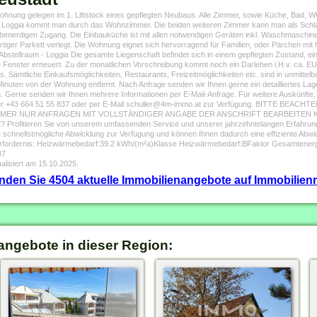
hnung gelegen im 1. Liftstock eines gepflegten Neubaus. Alle Zimmer, sowie Küche, Bad, W
ete Loggia kommt man durch das Wohnzimmer. Die beiden weiteren Zimmer kann man als Schl
enerdigen Zugang. Die Einbauküche ist mit allen notwendigen Geräten inkl. Waschmaschine
wertiger Parkett verlegt. Die Wohnung eignet sich hervorragend für Familien, oder Pärchen m
bstellraum - Loggia Die gesamte Liegenschaft befindet sich in einem gepflegten Zustand, 
 Fenster erneuert. Zu der monatlichen Vorschreibung kommt noch ein Darlehen i.H.v. ca. 
s. Sämtliche Einkaufsmöglichkeiten, Restaurants, Freizeitmöglichkeiten etc. sind in unmitte
inuten von der Wohnung entfernt. Nach Anfrage senden wir Ihnen gerne ein detailliertes Lage
n. Gerne senden wir Ihnen mehrere Informationen per E-Mail-Anfrage. Für weitere Auskünfte,
nummer +43 664 51 55 837 oder per E-Mail schuller@4m-immo.at zur Verfügung. BITTE BE
 NUR ANFRAGEN MIT VOLLSTÄNDIGER ANGABE DER ANSCHRIFT BEARBEITEN KÖNNEN.
itieren Sie von unserem umfassenden Service und unserer jahrzehntelangen Erfahrung! 
e schnellstmögliche Abwicklung zur Verfügung und können Ihnen dadurch eine effiziente Abwi
ordernis: Heizwärmebedarf:39.2 kWh/(m²a)Klasse Heizwärmebedarf:BFaktor Gesamtenergie
87
alisiert am 15.10.2025.
finden Sie 4504 aktuelle Immobilienangebote auf Immobilienm
angebote in dieser Region: