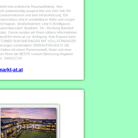
etet eine praktische Raumaufteilung. Vom
d südwestseitig ausgerichtet und sehr hell. Ein
r Gaskonvektoren und eine Infrarotheizung. Ein
hnanschluss sind in unmittelbarer Nähe und sorgen
nd Kagran. Straßenbahnen: Linie 6 (Knöllgasse,
aiserebersdorf. Buslinien: 7A – Richtung Bahnhof
latz. Gerne senden wir Ihnen nähere Informationen
er lav@4m-immo.at zur Verfügung. Kein Exposé kann
IGENTÜMER NUR ANFRAGEN MIT VOLLSTÄNDIGER
ungen vorbehalten! VERKAUFEN AUCH SIE
ften mit einem Partneranwalt, Notar und einer
 bieten Ihnen die BESTE rundum Betreuung.Angaben
er: 2483/21718
arkt-at.at