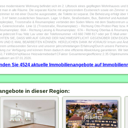
 modernisierte Wohnung befindet sich im 2. Liftstock eines gepflegten Wohnhauses und bi
gt man in alle Räume. Die separate Küche mit angrenzendem Essbereich sowie ein Zimmer sin
immer ist mit einer Dusche ausgestattet, die Toilette ist separat. Die Beheizung erfolgt übe
ca. 3 m² bietet zusätzlichen Stauraum. Lage: U-Bahn, Straßenbahn, Bus, Bahnhof und Autoba
eplerplatz, Troststraße & Reumannplatz verbindet den Süden Wiens mit dem Stadtzentrum u
 Geiereckstraße. Linie 11 (Troststraße, Reumannplatz) – Richtung Otto-Probst-Platz bzw. K
& Reumannplatz. 66A – Richtung Liesing & Reumannplatz. 67A – Richtung Oberlaa & Reumannp
erne jederzeit Frau Yeliz Lav unter der Telefonnummer +43 660 7488 817 oder per E-Mail unt
ITTE BEACHTEN SIE, DASS WIR AUF GRUND DER NACHWEISPFLICHT GEGENÜBER DEM E
UND E-MAIL BEARBEITEN KÖNNEN. HERZLICHEN DANK IM VORAUS! Irrtum und Änder
em umfassenden Service und unserer jahrzehntelangen Erfahrung!Durch unsere Partnerscha
cklung zur Verfügung und können Ihnen dadurch eine effiziente Abwicklung garantieren. Wir
:51.7 kWh/(m²a)Klasse Heizwärmebedarf:CFaktor Gesamtenergieeffizienz:2.35 Objektnumm
alisiert am 07.01.2026.
finden Sie 4524 aktuelle Immobilienangebote auf Immobilienm
angebote in dieser Region: