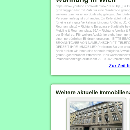
https://www.youtube.com/watch?v=P-89NUqT_Bs Diese
großzügigen Flur mit Platz für eine Garderobe gelan
weiteres Zimmer ist nordostseitig gelegen. Das Badez
Personenaufzug ist vorhanden. Ein Kellerabteil mit 
für eine sehr gute Verkehrsanbindung. U-Bahn: U1 K
Reumannplatz) – Richtung Burggasse-Stadthalle bzw.
Meidling & Reumannplatz. 65A – Richtung Alterlaa 
per E-Mail zu. Für weitere Auskünfte steht Ihnen g
einen persönlichen Eindruck ersetzen. . B
BEKANNTGABE VON NAME, ANSCHRIFT, TELEFON 
DERZEIT IHRE IMMOBILIE? Profitieren Sie von unser
Bank stellen wir Ihnen eine schnellstmögliche Abwi
gemäß gesetzlichem Erfordernis: Heizwärmebedarf
Immobilienanzeige erstellt am 22.10.2025 zuletzt aktu
Zur Zeit 
Weitere aktuelle Immobilien