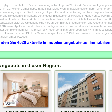
eKDjNyP Traumhafte 3-Zimmer-Wohnung in Top-Lage im 21. Bezirk Zum Verkauf gelangt ein
itz" im 21. Wiener Gemeindebezirk befindet. Diese Wohnung zeichnet sich durch eine hervorr
Die Wohnung liegt im 2. Stock eines gepflegten Gebäudes mit Aufzug und bietet folgende Ra
nd die gesamte Einrichtung verlangt der Eigentümer eine Ablöse in Höhe von 10.000 Euro.
n den öffentlichen Nahverkehr. In unmittelbarer Nähe finden Sie: Bahnhof Wien Floridsdorf (
3A Zusätzlich bietet die Umgebung eine Vielzahl von Einkaufsmöglichkeiten und Geschäften d
PAR sowie Apotheken und zahlreiche Fachgeschäfte. Gerne senden wir Ihnen mehrere Infor
 unter der Telefonnummer +436642472877 oder per E-Mail unter Loghmani@4m-immo.at jeder
sse Heizwärmebedarf:DFaktor Gesamtenergieeffizienz:2.49Klasse Faktor Gesamtenergieeff
alisiert am 16.09.2025.
finden Sie 4520 aktuelle Immobilienangebote auf Immobilienm
angebote in dieser Region: