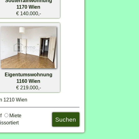
Souterrainwohnung
1170 Wien
€ 140.000,-
Eigentumswohnung
1160 Wien
€ 219.000,-
in 1210 Wien
uf
Miete
ssortiert