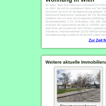
3D Video: https://my.matterport.com/show/?m=F2Rs
ca. 45m², die sich in unmittelbarer Nähe von "Am Sp
Investoren als auch für die Eigennutzung geeignet. 
Wohnküche Badezimmer Separates WC Für die Möbel u
profitieren Sie von einer hervorragenden Anbindung a
Straßenbahnlinien: 2, 25, 26 Buslinien: 29A, 29B, 3
erreichen Sie Supermärkte wie BILLA, HOFER, und S
steht Ihnen gerne jederzeit: Herr Roham Loghmani
Erfordernis: Heizwärmebedarf:113.02 kWh/(m²a)Kla
Immobilienanzeige erstellt am 06.09.2025 zuletzt aktu
Zur Zeit 
Weitere aktuelle Immobilien