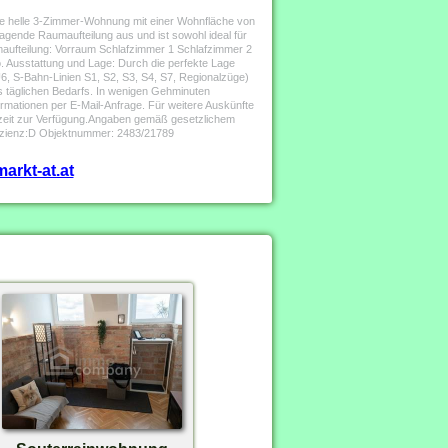
e helle 3-Zimmer-Wohnung mit einer Wohnfläche von
agende Raumaufteilung aus und ist sowohl ideal für
umaufteilung: Vorraum Schlafzimmer 1 Schlafzimmer 2
 Ausstattung und Lage: Durch die perfekte Lage
U6, S-Bahn-Linien S1, S2, S3, S4, S7, Regionalzüge)
es täglichen Bedarfs. In wenigen Gehminuten
mationen per E-Mail-Anfrage. Für weitere Auskünfte
zeit zur Verfügung.Angaben gemäß gesetzlichem
izienz:D Objektnummer: 2483/21789
arkt-at.at