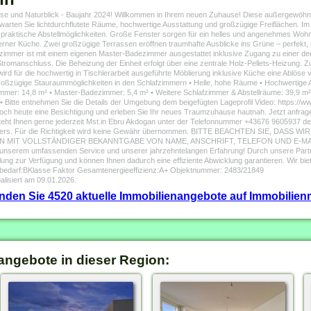
sse und Naturblick - Baujahr 2024! Willkommen in Ihrem neuen Zuhause! Diese außergewöh
arten Sie lichtdurchflutete Räume, hochwertige Ausstattung und großzügige Freiflächen. 
praktische Abstellmöglichkeiten. Große Fenster sorgen für ein helles und angenehmes Woh
er Küche. Zwei großzügige Terrassen eröffnen traumhafte Ausblicke ins Grüne – perfekt, 
zimmer ist mit einem eigenen Master-Badezimmer ausgestattet inklusive Zugang zu einer 
Stromanschluss. Die Beheizung der Einheit erfolgt über eine zentrale Holz-Pellets-Heizung. Zu
wird für die hochwertig in Tischlerarbeit ausgeführte Möblierung inklusive Küche eine Ablöse 
roßzügige Stauraummöglichkeiten in den Schlafzimmern • Helle, hohe Räume • Hochwertige Au
mer: 14,8 m² • Master-Badezimmer: 5,4 m² • Weitere Schlafzimmer & Abstellräume: 39,9 m² 
• Bitte entnehmen Sie die Details der Umgebung dem beigefügten Lageprofil Video: https:
noch heute eine Besichtigung und erleben Sie Ihr neues Traumzuhause hautnah. Jetzt anfrag
 steht Ihnen gerne jederzeit Mst.in Ebru Akdogan unter der Telefonnummer +43676 9605937 d
rkäufers. Für die Richtigkeit wird keine Gewähr übernommen. BITTE BEACHTEN SIE, D
MIT VOLLSTÄNDIGER BEKANNTGABE VON NAME, ANSCHRIFT, TELEFON UND E-MA
nserem umfassenden Service und unserer jahrzehntelangen Erfahrung! Durch unsere Partne
cklung zur Verfügung und können Ihnen dadurch eine effiziente Abwicklung garantieren. Wir
bedarf:BKlasse Faktor Gesamtenergieeffizienz:A+ Objektnummer: 2483/21849
alisiert am 09.01.2026.
finden Sie 4520 aktuelle Immobilienangebote auf Immobilienm
angebote in dieser Region: