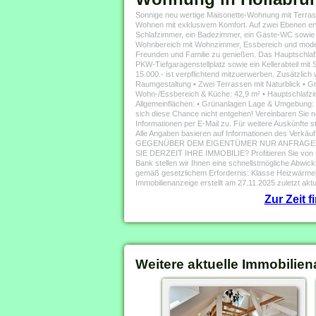
Sonnige neu wertige Maisonette-Wohnung mit Terra
Wohnen mit exklusivem Komfort. Auf zwei Ebenen erw
Schlafzimmer, ein Badezimmer, ein Gäste-WC sowie 
Wohnbereich mit Wohnzimmer, Essbereich und modern
Freunden und Familie zu genießen. Das Hauptschlaf
PKW-Tiefgaragenstellplatz sowie ein Kellerabteil mit 
15.000.- ist verpflichtend mitzuerwerben. Zusätzlich 
Raumgestaltung • Zwei Terrassen mit Naturblick • G
Wohn-/Essbereich & Küche: 42,9 m² • Hauptschlafzim
Allgemeinflächen: • Grünanlagen Lage & Umgebung: 
sich diese Chance nicht entgehen! Vereinbaren Sie 
Informationen per E-Mail zu. Für weitere Auskünfte
Alle Angaben basieren auf Informationen des Ve
GEGENÜBER DEM EIGENTÜMER NUR ANFRAGEN 
SIE DERZEIT IHRE IMMOBILIE? Profitieren Sie von u
Bank stellen wir Ihnen eine schnellstmögliche Abwi
gemäß gesetzlichem Erfordernis: Klasse Heizwärme
Immobilienanzeige erstellt am 27.11.2025 zuletzt aktu
Zur Zeit 
Weitere aktuelle Immobilien