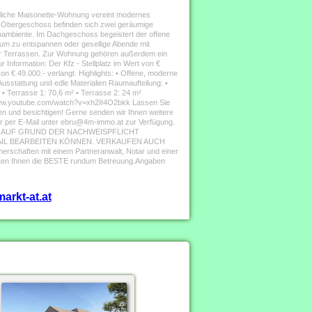
nliche Maisonette-Wohnung vereint modernes
Im Obergeschoss befinden sich zwei geräumige
nambiente. Im Dachgeschoss begeistert der offene
um zu entspannen oder gesellige Abende mit
der Terrassen. Zur Wohnung gehören außerdem ein
r Information: Der Kfz - Stellplatz im Wert von €
von € 49.000.- verlangt. Highlights: • Offene, moderne
sstattung und edle Materialien Raumaufteilung: •
• Terrasse 1: 70,6 m² • Terrasse 2: 24 m²
//www.youtube.com/watch?v=xh2II4O2bkk Lassen Sie
en und besichtigen! Gerne senden wir Ihnen weitere
er per E-Mail unter ebru@4m-immo.at zur Verfügung.
ASS WIR AUF GRUND DER NACHWEISPFLICHT
IL BEARBEITEN KÖNNEN. VERKAUFEN AUCH
rschaften mit einem Partneranwalt, Notar und einer
 bieten Ihnen die BESTE rundum Betreuung.Angaben
arkt-at.at