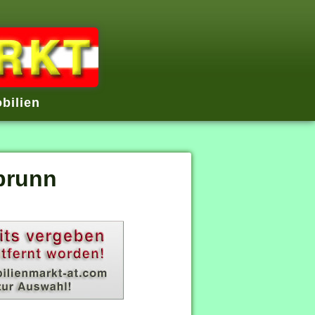
bilien
brunn