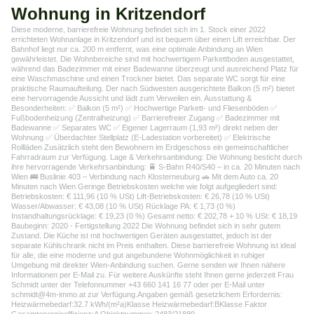
Wohnung in Kritzendorf
Diese moderne, barrierefreie Wohnung befindet sich im 1. Stock einer 2022
errichteten Wohnanlage in Kritzendorf und ist bequem über einen Lift erreichbar. Der
Bahnhof liegt nur ca. 200 m entfernt, was eine optimale Anbindung an Wien
gewährleistet. Die Wohnbereiche sind mit hochwertigem Parkettboden ausgestattet,
während das Badezimmer mit einer Badewanne überzeugt und ausreichend Platz für
eine Waschmaschine und einen Trockner bietet. Das separate WC sorgt für eine
praktische Raumaufteilung. Der nach Südwesten ausgerichtete Balkon (5 m²) bietet
eine hervorragende Aussicht und lädt zum Verweilen ein. Ausstattung &
Besonderheiten: ✅ Balkon (5 m²) ✅ Hochwertige Parkett- und Fliesenböden ✅
Fußbodenheizung (Zentralheizung) ✅ Barrierefreier Zugang ✅ Badezimmer mit
Badewanne ✅ Separates WC ✅ Eigener Lagerraum (1,93 m²) direkt neben der
Wohnung ✅ Überdachter Stellplatz (E-Ladestation vorbereitet) ✅ Elektrische
Rollläden Zusätzlich steht den Bewohnern im Erdgeschoss ein gemeinschaftlicher
Fahrradraum zur Verfügung. Lage & Verkehrsanbindung: Die Wohnung besticht durch
ihre hervorragende Verkehrsanbindung: 🚆 S-Bahn R40/S40 – in ca. 20 Minuten nach
Wien 🚌 Buslinie 403 – Verbindung nach Klosterneuburg 🚗 Mit dem Auto ca. 20
Minuten nach Wien Geringe Betriebskosten welche wie folgt aufgegliedert sind:
Betriebskosten: € 111,96 (10 % USt) Lift-Betriebskosten: € 26,78 (10 % USt)
Wasser/Abwasser: € 43,08 (10 % USt) Rücklage PA: € 1,73 (0 %)
Instandhaltungsrücklage: € 19,23 (0 %) Gesamt netto: € 202,78 + 10 % USt: € 18,19
Baubeginn: 2020 - Fertigstellung 2022 Die Wohnung befindet sich in sehr gutem
Zustand. Die Küche ist mit hochwertigen Geräten ausgestattet, jedoch ist der
separate Kühlschrank nicht im Preis enthalten. Diese barrierefreie Wohnung ist ideal
für alle, die eine moderne und gut angebundene Wohnmöglichkeit in ruhiger
Umgebung mit direkter Wien-Anbindung suchen. Gerne senden wir Ihnen nähere
Informationen per E-Mail zu. Für weitere Auskünfte steht Ihnen gerne jederzeit Frau
Schmidt unter der Telefonnummer +43 660 141 16 77 oder per E-Mail unter
schmidt@4m-immo.at zur Verfügung.Angaben gemäß gesetzlichem Erfordernis:
Heizwärmebedarf:32.7 kWh/(m²a)Klasse Heizwärmebedarf:BKlasse Faktor