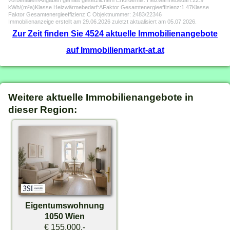
vorbehalten!Angaben gemäß gesetzlichem Erfordernis: Heizwärmebedarf:22.9
kWh/(m²a)Klasse Heizwärmebedarf:AFaktor Gesamtenergieeffizienz:1.47Klasse
Faktor Gesamtenergieeffizienz:C Objektnummer: 2483/22346
Immobilienanzeige erstellt am 29.06.2026 zuletzt aktualisiert am 05.07.2026.
Zur Zeit finden Sie 4524 aktuelle Immobilienangebote
auf Immobilienmarkt-at.at
Weitere aktuelle Immobilienangebote in
dieser Region:
Eigentumswohnung
1050 Wien
€ 155.000,-