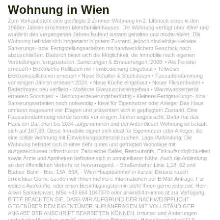
Wohnung in Wien
Zum Verkauf steht eine gepflegte 2 Zimmer-Wohnung im 2. Liftstock eines in den
1960er-Jahren errichteten Mehrfamilienhauses. Die Wohnung verfügt über 49m² und
wurde in den vergangenen Jahren laufend instand gehalten und modernisiert. Die
Wohnung befindet sich insgesamt in gutem Zustand, jedoch sind einige kleinere
Sanierungs- bzw. Fertigstellungsarbeiten mit handwerklichem Geschick noch
abzuschließen. Dadurch bietet sich die Möglichkeit, die Immobilie nach eigenen
Vorstellungen fertigzustellen. Sanierungen & Erneuerungen: 2008: • Alle Fenster
erneuert • Elektrische Rollläden mit Fernbedienung eingebaut • Teilweise
Elektroinstallationen erneuert • Neue Schalter & Steckdosen • Fassadendämmung
vor einigen Jahren erneuert 2024: • Neue Küche eingebaut • Neuer Fliesenboden •
Badezimmer neu verfliest • Moderne Glasdusche eingebaut • Warmwassergerät
erneuert Sonstiges: • Heizung erneuerungsbedürftig • Kleinere Fertigstellungs- bzw.
Sanierungsarbeiten noch notwendig • Ideal für Eigennutzer oder Anleger Das Haus
umfasst insgesamt vier Etagen und präsentiert sich in gepflegtem Zustand. Eine
Fassadendämmung wurde bereits vor einigen Jahren angebracht. Dafür hat das
Haus ein Darlehen bis 2034 aufgenommen und der Anteil dieser Wohnung ist beläuft
sich auf 167,69. Diese Immobilie eignet sich ideal für Eigennutzer oder Anleger, die
eine solide Wohnung mit Entwicklungspotenzial suchen. Lage /Anbindung: Die
Wohnung befindet sich in einer sehr guten und gefragten Wohnlage mit
ausgezeichneter Infrastruktur. Zahlreiche Cafés, Restaurants, Einkaufsmöglichkeiten
sowie Ärzte und Apotheken befinden sich in unmittelbarer Nähe. Auch die Anbindung
an den öffentlichen Verkehr ist hervorragend. - Straßenbahn: Linie 1,18, 62 und
Badner Bahn - Bus: 13A, 59A, - Wien Hauptbahnhof in kurzer Distanz rasch
erreichbar Gerne senden wir Ihnen mehrere Informationen per E-Mail-Anfrage. Für
weitere Auskünfte, oder einen Besichtigungstermin steht Ihnen gerne jederzeit: Herr
Arwin Samadijavan, MSc +43 664 1047370 oder arwin@4m-immo.at zur Verfügung.
BITTE BEACHTEN SIE, DASS WIR AUFGRUND DER NACHWEISPFLICHT
GEGENÜBER DEM EIGENTÜMER NUR ANFRAGEN MIT VOLLSTÄNDIGER
ANGABE DER ANSCHRIFT BEARBEITEN KÖNNEN. Irrtümer und Änderungen