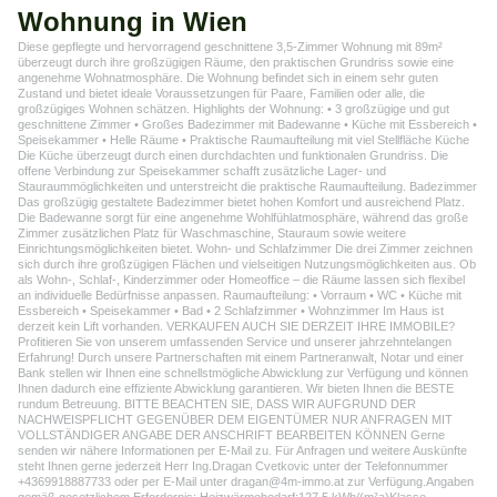
Wohnung in Wien
Diese gepflegte und hervorragend geschnittene 3,5-Zimmer Wohnung mit 89m²
überzeugt durch ihre großzügigen Räume, den praktischen Grundriss sowie eine
angenehme Wohnatmosphäre. Die Wohnung befindet sich in einem sehr guten
Zustand und bietet ideale Voraussetzungen für Paare, Familien oder alle, die
großzügiges Wohnen schätzen. Highlights der Wohnung: • 3 großzügige und gut
geschnittene Zimmer • Großes Badezimmer mit Badewanne • Küche mit Essbereich •
Speisekammer • Helle Räume • Praktische Raumaufteilung mit viel Stellfläche Küche
Die Küche überzeugt durch einen durchdachten und funktionalen Grundriss. Die
offene Verbindung zur Speisekammer schafft zusätzliche Lager- und
Stauraummöglichkeiten und unterstreicht die praktische Raumaufteilung. Badezimmer
Das großzügig gestaltete Badezimmer bietet hohen Komfort und ausreichend Platz.
Die Badewanne sorgt für eine angenehme Wohlfühlatmosphäre, während das große
Zimmer zusätzlichen Platz für Waschmaschine, Stauraum sowie weitere
Einrichtungsmöglichkeiten bietet. Wohn- und Schlafzimmer Die drei Zimmer zeichnen
sich durch ihre großzügigen Flächen und vielseitigen Nutzungsmöglichkeiten aus. Ob
als Wohn-, Schlaf-, Kinderzimmer oder Homeoffice – die Räume lassen sich flexibel
an individuelle Bedürfnisse anpassen. Raumaufteilung: • Vorraum • WC • Küche mit
Essbereich • Speisekammer • Bad • 2 Schlafzimmer • Wohnzimmer Im Haus ist
derzeit kein Lift vorhanden. VERKAUFEN AUCH SIE DERZEIT IHRE IMMOBILE?
Profitieren Sie von unserem umfassenden Service und unserer jahrzehntelangen
Erfahrung! Durch unsere Partnerschaften mit einem Partneranwalt, Notar und einer
Bank stellen wir Ihnen eine schnellstmögliche Abwicklung zur Verfügung und können
Ihnen dadurch eine effiziente Abwicklung garantieren. Wir bieten Ihnen die BESTE
rundum Betreuung. BITTE BEACHTEN SIE, DASS WIR AUFGRUND DER
NACHWEISPFLICHT GEGENÜBER DEM EIGENTÜMER NUR ANFRAGEN MIT
VOLLSTÄNDIGER ANGABE DER ANSCHRIFT BEARBEITEN KÖNNEN Gerne
senden wir nähere Informationen per E-Mail zu. Für Anfragen und weitere Auskünfte
steht Ihnen gerne jederzeit Herr Ing.Dragan Cvetkovic unter der Telefonnummer
+4369918887733 oder per E-Mail unter dragan@4m-immo.at zur Verfügung.Angaben