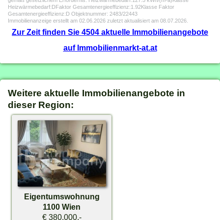
gemäß gesetzlichem Erfordernis: Heizwärmebedarf:127.5 kWh/(m²a)Klasse
Heizwärmebedarf:DFaktor Gesamtenergieeffizienz:1.92Klasse Faktor
Gesamtenergieeffizienz:D Objektnummer: 2483/22443
Immobilienanzeige erstellt am 02.06.2026 zuletzt aktualisiert am 08.07.2026.
Zur Zeit finden Sie 4504 aktuelle Immobilienangebote
auf Immobilienmarkt-at.at
Weitere aktuelle Immobilienangebote in
dieser Region:
Eigentumswohnung
1100 Wien
€ 380.000,-