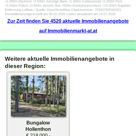
<1.000m Bäckerei <3.500m Sonstige Bank <1.000m Geldautomat <1.000m Post
<5.500m Polizei <3.500m Verkehr Bus <500m Autobahnanschluss <10.000m Angaben
Entfernung Luftlinie / Quelle: OpenStreetMap Objektnummer: 7939/2300160261
Immobilienanzeige erstellt am 06.02.2026 zuletzt aktualisiert am 14.07.2026.
Zur Zeit finden Sie 4520 aktuelle Immobilienangebote
auf Immobilienmarkt-at.at
Weitere aktuelle Immobilienangebote in
dieser Region:
Bungalow
Hollenthon
€ 218.000,-