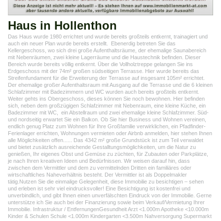
Haus in Hollenthon
Das Haus wurde 1980 errichtet und wurde bereits großteils entkernt, trainagiert und
auch ein neuer Plan wurde bereits erstellt. Ebenerdig betreten Sie das
Kellergeschoss, wo sich drei große Aufenthaltsräume, der ehemalige Saunabereich
mit Nebenräumen, zwei kleine Lagerräume und die Haustechnik befinden. Dieser
Bereich wurde bereits völlig entkernt. Über die Vollholztreppe gelangen Sie ins
Erdgeschoss mit der 74m² großen südseitigen Terrasse. Hier wurde bereits das
Streifenfundament für die Erweiterung der Terrasse auf insgesamt 105m² errichtet.
Der ehemalige großer Aufenthaltsraum mit Ausgang auf die Terrasse und die 6 kleinen
Schlafzimmer mit Badezimmern und WC wurden auch bereits großteils entkernt.
Weiter gehts ins Obergeschoss, dieses können Sie noch bewohnen. Hier befinden
sich, neben dem großzügigen Schlafzimmer mit Nebenraum, eine kleine Küche, ein
Badezimmer mit WC, ein Abstellraum und zwei ehemalige kleine Schlafzimmer. Süd-
und nordseitig erwartet Sie ein Balkon. Ob Sie hier Business und Wohnen vereinen,
endlich genug Platz zum Wohnen für Ihre Großfamilie verwirklichen, ein Pfadfinder-
Ferienlager errichten, Wohnungen vermieten oder Airbnb anmelden, hier stehen Ihnen
alle Möglichkeiten offen...... Das 4342 m² große Grundstück ist zum Teil verwaldet
und bietet zusätzlich ausreichende Gestalltungsmöglichkeiten, um die Natur zu
genießen, Ihr eigenes Obst und Gemüse zu züchten, für Zubauten oder Parkplätze,
je nach Ihren kreativen Ideen und Bedürfnissen. Wir weisen darauf hin, dass
zwischen dem Vermittler und dem zu vermittelnden Dritten ein familiäres oder
wirtschaftliches Naheverhältnis besteht. Der Vermittler ist als Doppelmakler
tätig.Nutzen Sie die einmalige Gelegenheit, diese Immobilie zu besichtigen – sehen
und erleben ist sehr viel eindrucksvoller! Eine Besichtigung ist kostenfrei und
unverbindlich, und gibt Ihnen einen unverfälschten Eindruck von der Immobilie. Gerne
unterstütze ich Sie auch bei der Finanzierung sowie beim Verkauf/Vermietung Ihrer
Immobilie. Infrastruktur / EntfernungenGesundheit Arzt <1.000m Apotheke <10.000m
Kinder & Schulen Schule <1.000m Kindergarten <3.500m Nahversorgung Supermarkt