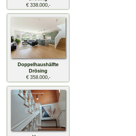
€ 338.000,-
Doppelhaushälfte
Drösing
€ 358.000,-