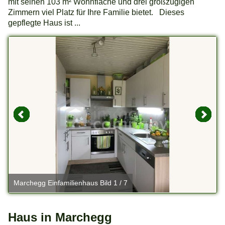
mit seinen 103 m² Wohnfläche und drei großzügigen
Zimmern viel Platz für Ihre Familie bietet. Dieses
gepflegte Haus ist ...
Marchegg Einfamilienhaus Bild 1 / 7
M
Haus in Marchegg