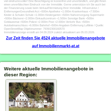
viel eindrucksvoller! Eine Besichtigung ist kostenfrei und unverbindlich, und gibt Ihnen
einen unverfälschten Eindruck von der Immobilie. Gerne unterstütze ich Sie auch bei
der Finanzierung sowie beim Verkauf/Vermietung Ihrer Immobilie. Infrastruktur /
EntfernungenGesundheit Arzt <500m Apotheke <1.000m Krankenhaus <7.500m
Kinder & Schulen Schule <1.000m Kindergarten <500m Nahversorgung Supermarkt
<500m Bäckerei <2.000m Einkaufszentrum <1.500m Sonstige Bank <500m
Geldautomat <500m Polizei <2.000m Post <2.000m Verkehr Bus <500m
Autobahnanschluss <6.000m Bahnhof <500m Angaben Entfernung Luftlinie / Quelle:
OpenStreetMap Objektnummer: 7939/2300160570
Immobilienanzeige erstellt am 04.09.2024 zuletzt aktualisiert am 05.03.2026.
Zur Zeit finden Sie 4524 aktuelle Immobilienangebote
auf Immobilienmarkt-at.at
Weitere aktuelle Immobilienangebote in
dieser Region: