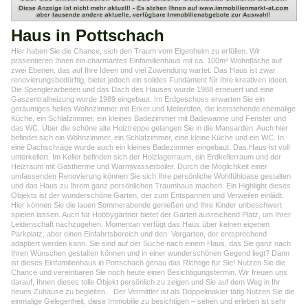
Haus in Pottschach
Hier haben Sie die Chance, sich den Traum vom Eigenheim zu erfüllen. Wir
präsentieren Ihnen ein charmantes Einfamilienhaus mit ca. 100m² Wohnfläche auf
zwei Ebenen, das auf Ihre Ideen und viel Zuwendung wartet. Das Haus ist zwar
renovierungsbedürftig, bietet jedoch ein solides Fundament für Ihre kreativen Ideen.
Die Spenglerarbeiten und das Dach des Hauses wurde 1988 erneuert und eine
Gaszentralheizung wurde 1989 eingebaut. Im Erdgeschoss erwarten Sie ein
geräumiges helles Wohnzimmer mit Erker und Meilerofen, die leerstehende ehemalige
Küche, ein Schlafzimmer, ein kleines Badezimmer mit Badewanne und Fenster und
das WC. Über die schöne alte Holztreppe gelangen Sie in die Mansarden. Auch hier
befindet sich ein Wohnzimmer, ein Schlafzimmer, eine kleine Küche und ein WC. In
eine Dachschräge wurde auch ein kleines Badezimmer eingebaut. Das Haus ist voll
unterkellert. Im Keller befinden sich der Holzlagerraum, ein Erdkellerraum und der
Heizraum mit Gastherme und Warmwasserboiler. Durch die Möglichkeit einer
umfassenden Renovierung können Sie sich Ihre persönliche Wohlfühloase gestalten
und das Haus zu Ihrem ganz persönlichen Traumhaus machen. Ein Highlight dieses
Objekts ist der wunderschöne Garten, der zum Entspannen und Verweilen einlädt.
Hier können Sie die lauen Sommerabende genießen und Ihre Kinder unbeschwert
spielen lassen. Auch für Hobbygärtner bietet der Garten ausreichend Platz, um Ihrer
Leidenschaft nachzugehen. Momentan verfügt das Haus über keinen eigenen
Parkplatz, aber einen Einfahrtsbereich und den Vorgarten, der entsprechend
adaptiert werden kann. Sie sind auf der Suche nach einem Haus, das Sie ganz nach
Ihren Wünschen gestalten können und in einer wunderschönen Gegend liegt? Dann
ist dieses Einfamilienhaus in Pottschach genau das Richtige für Sie! Nutzen Sie die
Chance und vereinbaren Sie noch heute einen Besichtigungstermin. Wir freuen uns
darauf, Ihnen dieses tolle Objekt persönlich zu zeigen und Sie auf dem Weg in Ihr
neues Zuhause zu begleiten. Der Vermittler ist als Doppelmakler tätig.Nutzen Sie die
einmalige Gelegenheit, diese Immobilie zu besichtigen – sehen und erleben ist sehr