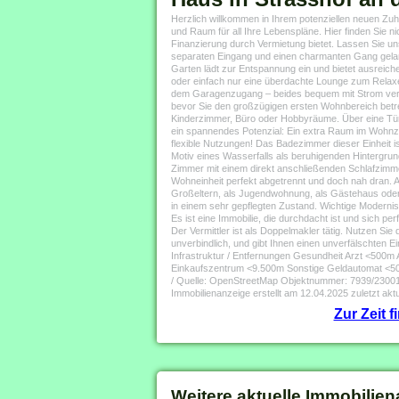
Herzlich willkommen in Ihrem potenziellen neuen Zuhau
und Raum für all Ihre Lebenspläne. Hier finden Sie n
Finanzierung durch Vermietung bietet. Lassen Sie 
separaten Eingang und einen charmanten Gang gelange
Garten lädt zur Entspannung ein und bietet ausreich
oder einfach nur eine überdachte Lounge zum Relax
dem Garagenzugang – beides bequem mit Strom versor
bevor Sie den großzügigen ersten Wohnbereich betret
Kinderzimmer, Büro oder Hobbyräume. Über eine Tür
ein spannendes Potenzial: Ein extra Raum im Wohnzi
flexible Nutzungen! Das Badezimmer dieser Einheit
Motiv eines Wasserfalls als beruhigenden Hintergr
Zimmer mit einem direkt anschließenden Schlafzimmer
Wohneinheit perfekt abgetrennt und doch nah dran. 
Großeltern, als Jugendwohnung, als Gästehaus oder zu
in einem sehr gepflegten Zustand. Wichtige Modernisie
Es ist eine Immobilie, die durchdacht ist und sich pe
Der Vermittler ist als Doppelmakler tätig. Nutzen Sie 
unverbindlich, und gibt Ihnen einen unverfälschten E
Infrastruktur / Entfernungen Gesundheit Arzt <50
Einkaufszentrum <9.500m Sonstige Geldautomat <5
/ Quelle: OpenStreetMap Objektnummer: 7939/2300
Immobilienanzeige erstellt am 12.04.2025 zuletzt aktu
Zur Zeit 
Weitere aktuelle Immobilien