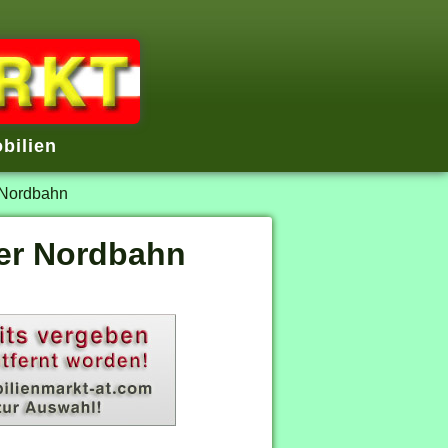
bilien
 Nordbahn
der Nordbahn