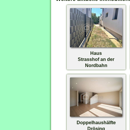
Haus
Strasshof an der
Nordbahn
€ 400.000,-
Doppelhaushälfte
Drösing