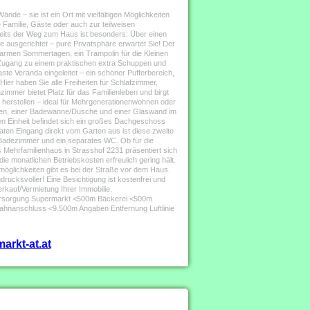
nde – sie ist ein Ort mit vielfältigen Möglichkeiten
e Familie, Gäste oder auch zur teilweisen
eits der Weg zum Haus ist besonders: Über einen
e ausgerichtet – pure Privatsphäre erwartet Sie! Der
 warmen Sommertagen, ein Trampolin für die Kleinen
 Zugang zu einem praktischen extra Schuppen und
e Veranda eingeleitet – ein schöner Pufferbereich,
er haben Sie alle Freiheiten für Schlafzimmer,
mer bietet Platz für das Familienleben und birgt
 herstellen – ideal für Mehrgenerationenwohnen oder
cken, einer Badewanne/Dusche und einer Glaswand im
n Einheit befindet sich ein großes Dachgeschoss
aten Eingang direkt vom Garten aus ist diese zweite
n Badezimmer und ein separates WC. Ob für die
s Mehrfamilienhaus in Strasshof 2231 präsentiert sich
ie monatlichen Betriebskosten erfreulich gering hält.
ellmöglichkeiten gibt es bei der Straße vor dem Haus.
ndrucksvoller! Eine Besichtigung ist kostenfrei und
erkauf/Vermietung Ihrer Immobilie.
versorgung Supermarkt <500m Bäckerei <500m
hnanschluss <9.500m Angaben Entfernung Luftlinie
arkt-at.at