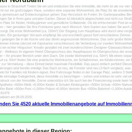
se in Strasshof! Treten Sie ein und entdecken Sie eine Immobilie, die mehr ist als nur vier Wä
icht nur ein großzügiges Haus, sondern eine separate Wohneinheit, die Platz für die erweitert
uns gemeinsam auf Entdeckungstour gehen: Das Herzstück im Freien: Ihr Gartenparadies Ber
n Sie in Ihren ganz privaten Garten. Dieser ist blickdicht abgeschottet und nicht zur Straß
en Platz für Kinder, Hobbygärtner und gemütliche Grillabende. Ob ein erfrischender Pool an
en – hier gestalten Sie Ihre Freiräume ganz nach Wunsch. Vom Garten aus haben Sie auch
gt. Die erste Wohneinheit (ca. 150m²) Der Eingang zum Haupthaus wird durch eine verglast
en. Ein geräumiger Vorraum empfängt Sie und erschließt ganze fünf verschiedene Zimmer. Hi
 gelangen Sie in die Küche und das direkt angrenzende Wohnzimmer. Das sehr große Wohnzim
mmer könnte (derzeit mit Gipskarton verschlossen) die Verbindung zur zweiten Wohneinheit
 ist ein echter Hingucker: Kreativ gestaltet mit zwei wunderschönen Designer-Glaswaschbe
und – Wellness im eigenen Heim! Obergeschoss des Haupthauses Im Obergeschoss der erste
 – Ihr privater Bereich unter dem Dach. Die zweite Wohneinheit (ca. 50m²) Mit einem separ
Auf ca. 50m² finden Sie eine praktische Wohnküche, ein Schlafzimmer, ein Kinderzimmer, ei
r Vermietung – diese Einheit bietet maximale Flexibilität. Das passt einfach perfekt! Diese
rungen sind bereits erledigt: Das Dach ist neu, die Fenster sind neu (3-fach verglast), was d
rfekt für Familien mit Kindern eignet. Ihre Fahrzeuge finden in der Garage Platz, weitere 3 St
die einmalige Gelegenheit, diese Immobilie zu besichtigen – sehen und erleben ist sehr viel ei
indruck von der Immobilie. Gerne unterstütze ich Sie auch bei der Finanzierung sowie beim V
0m Apotheke <500m Klinik <6.000m Kinder & Schulen Kindergarten <500m Schule <500m Nah
00m Bank <500m Post <1.000m Polizei <6.000m Verkehr Bus <500m Bahnhof <1.000m Autoba
161479
alisiert am 08.09.2025.
finden Sie 4520 aktuelle Immobilienangebote auf Immobilienm
angebote in dieser Region: