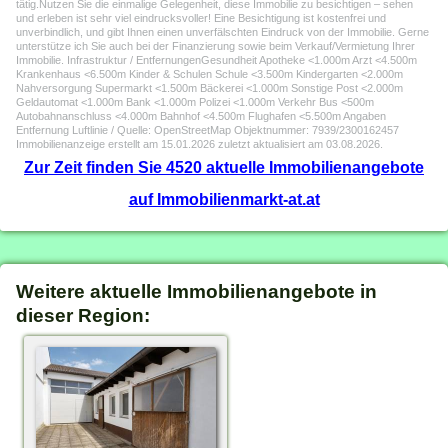
tätig.Nutzen Sie die einmalige Gelegenheit, diese Immobilie zu besichtigen – sehen
und erleben ist sehr viel eindrucksvoller! Eine Besichtigung ist kostenfrei und
unverbindlich, und gibt Ihnen einen unverfälschten Eindruck von der Immobilie. Gerne
unterstütze ich Sie auch bei der Finanzierung sowie beim Verkauf/Vermietung Ihrer
Immobilie. Infrastruktur / EntfernungenGesundheit Apotheke <1.000m Arzt <4.500m
Krankenhaus <6.500m Kinder & Schulen Schule <3.500m Kindergarten <2.000m
Nahversorgung Supermarkt <1.500m Bäckerei <1.000m Sonstige Post <2.000m
Geldautomat <1.000m Bank <1.000m Polizei <1.000m Verkehr Bus <500m
Autobahnanschluss <4.000m Bahnhof <4.500m Flughafen <5.500m Angaben
Entfernung Luftlinie / Quelle: OpenStreetMap Objektnummer: 7939/2300162457
Immobilienanzeige erstellt am 15.01.2026 zuletzt aktualisiert am 03.08.2026.
Zur Zeit finden Sie 4520 aktuelle Immobilienangebote
auf Immobilienmarkt-at.at
Weitere aktuelle Immobilienangebote in
dieser Region: