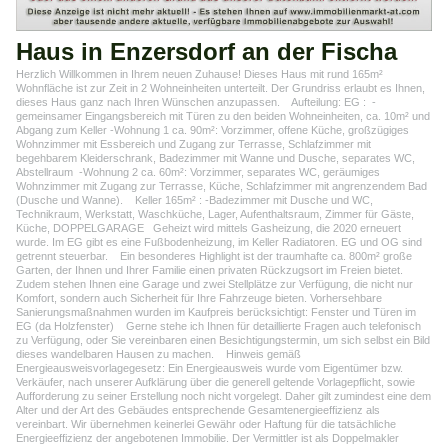
Haus in Enzersdorf an der Fischa
Herzlich Willkommen in Ihrem neuen Zuhause! Dieses Haus mit rund 165m²
Wohnfläche ist zur Zeit in 2 Wohneinheiten unterteilt. Der Grundriss erlaubt es Ihnen,
dieses Haus ganz nach Ihren Wünschen anzupassen. Aufteilung: EG : -
gemeinsamer Eingangsbereich mit Türen zu den beiden Wohneinheiten, ca. 10m² und
Abgang zum Keller -Wohnung 1 ca. 90m²: Vorzimmer, offene Küche, großzügiges
Wohnzimmer mit Essbereich und Zugang zur Terrasse, Schlafzimmer mit
begehbarem Kleiderschrank, Badezimmer mit Wanne und Dusche, separates WC,
Abstellraum -Wohnung 2 ca. 60m²: Vorzimmer, separates WC, geräumiges
Wohnzimmer mit Zugang zur Terrasse, Küche, Schlafzimmer mit angrenzendem Bad
(Dusche und Wanne). Keller 165m² : -Badezimmer mit Dusche und WC,
Technikraum, Werkstatt, Waschküche, Lager, Aufenthaltsraum, Zimmer für Gäste,
Küche, DOPPELGARAGE Geheizt wird mittels Gasheizung, die 2020 erneuert
wurde. Im EG gibt es eine Fußbodenheizung, im Keller Radiatoren. EG und OG sind
getrennt steuerbar. Ein besonderes Highlight ist der traumhafte ca. 800m² große
Garten, der Ihnen und Ihrer Familie einen privaten Rückzugsort im Freien bietet.
Zudem stehen Ihnen eine Garage und zwei Stellplätze zur Verfügung, die nicht nur
Komfort, sondern auch Sicherheit für Ihre Fahrzeuge bieten. Vorhersehbare
Sanierungsmaßnahmen wurden im Kaufpreis berücksichtigt: Fenster und Türen im
EG (da Holzfenster) Gerne stehe ich Ihnen für detaillierte Fragen auch telefonisch
zu Verfügung, oder Sie vereinbaren einen Besichtigungstermin, um sich selbst ein Bild
dieses wandelbaren Hausen zu machen. Hinweis gemäß
Energieausweisvorlagegesetz: Ein Energieausweis wurde vom Eigentümer bzw.
Verkäufer, nach unserer Aufklärung über die generell geltende Vorlagepflicht, sowie
Aufforderung zu seiner Erstellung noch nicht vorgelegt. Daher gilt zumindest eine dem
Alter und der Art des Gebäudes entsprechende Gesamtenergieeffizienz als
vereinbart. Wir übernehmen keinerlei Gewähr oder Haftung für die tatsächliche
Energieeffizienz der angebotenen Immobilie. Der Vermittler ist als Doppelmakler