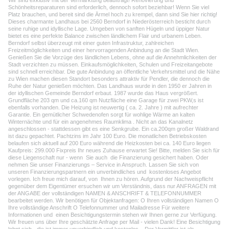
Wir sind exklusiv mit der Vermarktung beauftragt! Renovierung und
Schönheitsreparaturen sind erforderlich, dennoch sofort beziehbar! Wenn Sie viel
Platz brauchen, und bereit sind die Ärmel hoch zu krempel, dann sind Sie hier richtig!
Dieses charmante Landhaus bei 2560 Berndorf in Niederösterreich besticht durch
seine ruhige und idyllische Lage. Umgeben von sanften Hügeln und üppiger Natur
bietet es eine perfekte Balance zwischen ländlichem Flair und urbanem Leben.
Berndorf selbst überzeugt mit einer guten Infrastruktur, zahlreichen
Freizeitmöglichkeiten und einer hervorragenden Anbindung an die Stadt Wien.
Genießen Sie die Vorzüge des ländlichen Lebens, ohne auf die Annehmlichkeiten der
Stadt verzichten zu müssen. Einkaufsmöglichkeiten, Schulen und Freizeitangebote
sind schnell erreichbar. Die gute Anbindung an öffentliche Verkehrsmittel und die Nähe
zu Wien machen diesen Standort besonders attraktiv für Pendler, die dennoch die
Ruhe der Natur genießen möchten. Das Landhaus wurde in den 1950 er Jahren in
der idyllischen Gemeinde Berndorf erbaut. 1987 wurde das Haus vergrößert.
Grundfläche 203 qm und ca.160 qm Nutzfläche eine Garage für zwei PKW,s ist
ebenfalls vorhanden. Die Heizung ist neuwertig ( ca. 2. Jahre ) mit aufrechter
Garantie. Ein gemütlicher Schwedenofen sorgt für wohlige Wärme an kalten
Winternächte und für ein angenehmes Raumklima . Nicht an das Kanalnetz
angeschlossen - stattdessen gibt es eine Senkgrube. Ein ca.200qm großer Waldrand
ist dazu gepachtet. Pachtzins im Jahr 100 Euro. Die monatlichen Betriebskosten
belaufen sich aktuell auf 200 Euro während die Heizkosten bei ca. 140 Euro liegen
Kaufpreis: 299.000 Fixpreis Ihr neues Zuhause erwartet Sie! Bitte, melden Sie sich für
diese Liegenschaft nur - wenn Sie auch die Finanzierung gesichert haben. Oder
nehmen Sie unser Finanzierungs – Service in Anspruch. Lassen Sie sich von
unseren Finanzierungspartnern ein unverbindliches und kostenloses Angebot
vorlegen. Ich freue mich darauf, von Ihnen zu hören. Aufgrund der Nachweispflicht
gegenüber dem Eigentümer ersuchen wir um Verständnis, dass nur ANFRAGEN mit
der ANGABE der vollständigen NAMEN & ANSCHRIFT & TELEFONNUMMER
bearbeitet werden. Wir benötigen für Objektanfragen: O Ihren vollständigen Namen O
Ihre vollständige Anschrift O Telefonnummer und Mailadresse Für weitere
Informationen und einen Besichtigungstermin stehen wir Ihnen gerne zur Verfügung.
Wir freuen uns über Ihre geschätzte Anfrage per Mail - vielen Dank! Eine Besichtigung