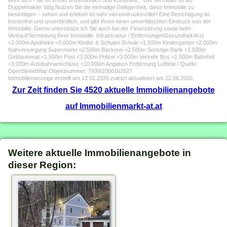
lohnt sich - die ist immer unverbindlich und kostenlos. Der Vermittler ist als
Doppelmakler tätig.Nutzen Sie die einmalige Gelegenheit, diese Immobilie zu
besichtigen – sehen und erleben ist sehr viel eindrucksvoller! Eine Besichtigung ist
kostenfrei und unverbindlich, und gibt Ihnen einen unverfälschten Eindruck von der
Immobilie. Gerne unterstütze ich Sie auch bei der Finanzierung sowie beim
Verkauf/Vermietung Ihrer Immobilie. Infrastruktur / EntfernungenGesundheit Arzt
<2.000m Apotheke <3.000m Kinder & Schulen Schule <1.500m Kindergarten <2.000m
Nahversorgung Supermarkt <2.500m Bäckerei <2.500m Sonstige Bank <1.500m
Geldautomat <1.500m Post <3.000m Polizei <3.000m Verkehr Bus <1.500m Bahnhof
<3.000m Autobahnanschluss <10.000m Angaben Entfernung Luftlinie / Quelle:
OpenStreetMap Objektnummer: 7939/2300162527
Immobilienanzeige erstellt am 12.02.2026 zuletzt aktualisiert am 22.06.2026.
Zur Zeit finden Sie 4520 aktuelle Immobilienangebote
auf Immobilienmarkt-at.at
Weitere aktuelle Immobilienangebote in
dieser Region: