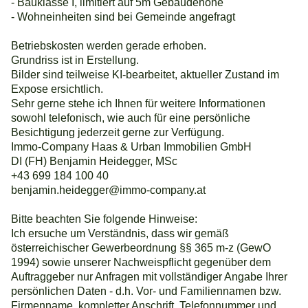
- Bauklasse I, limitiert auf 5m Gebäudehöhe
- Wohneinheiten sind bei Gemeinde angefragt
Betriebskosten werden gerade erhoben.
Grundriss ist in Erstellung.
Bilder sind teilweise KI-bearbeitet, aktueller Zustand im
Expose ersichtlich.
Sehr gerne stehe ich Ihnen für weitere Informationen
sowohl telefonisch, wie auch für eine persönliche
Besichtigung jederzeit gerne zur Verfügung.
Immo-Company Haas & Urban Immobilien GmbH
DI (FH) Benjamin Heidegger, MSc
+43 699 184 100 40
benjamin.heidegger@immo-company.at
Bitte beachten Sie folgende Hinweise:
Ich ersuche um Verständnis, dass wir gemäß
österreichischer Gewerbeordnung §§ 365 m-z (GewO
1994) sowie unserer Nachweispflicht gegenüber dem
Auftraggeber nur Anfragen mit vollständiger Angabe Ihrer
persönlichen Daten - d.h. Vor- und Familiennamen bzw.
Firmenname, kompletter Anschrift, Telefonnummer und