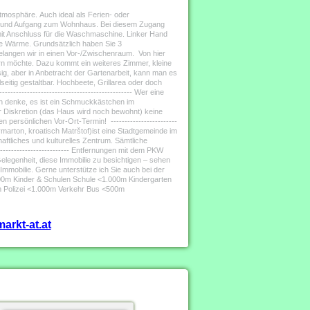
tmosphäre. Auch ideal als Ferien- oder
ler und Aufgang zum Wohnhaus. Bei diesem Zugang
 mit Anschluss für die Waschmaschine. Linker Hand
ige Wärme. Grundsätzlich haben Sie 3
elangen wir in einen Vor-/Zwischenraum. Von hier
rn möchte. Dazu kommt ein weiteres Zimmer, kleine
g, aber in Anbetracht der Gartenarbeit, kann man es
seitig gestaltbar. Hochbeete, Grillarea oder doch
-------------------------------------------- Wer eine
 Ich denke, es ist ein Schmuckkästchen im
 der Diskretion (das Haus wird noch bewohnt) keine
n persönlichen Vor-Ort-Termin! ------------------------
agymarton, kroatisch Matrštof)ist eine Stadtgemeinde im
aftliches und kulturelles Zentrum. Sämtliche
------------------------- Entfernungen mit dem PKW
 Gelegenheit, diese Immobilie zu besichtigen – sehen
 Immobilie. Gerne unterstütze ich Sie auch bei der
000m Kinder & Schulen Schule <1.000m Kindergarten
 Polizei <1.000m Verkehr Bus <500m
arkt-at.at