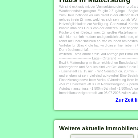
Wir sind exklusiv mit der Vermarktung dieser großar
Wochenendsitz geeignet. Es gibt 2 Zugänge. Begleit
zum Haus befinden wir uns direkt in der offenen Kü
geht es in ein Zimmer, welches sich sehr gut als Wo
Heizmöglichkeiten zur Verfügung. Gaszentral, Kamin
könnte man das Haus von der anderen Seite begehen.
Küche und ein Badezimmer. Ein großer Abstellraum m
sich hier herrlich modern und gemütlich einrichten, 
lieber mit Pool? Natürlich so, wie es Ihnen am besten ge
Vorliebe für Streckhöfe hat, wird diesen hier lieben!
Dornröschenschlaf... --------------------------------
weiteren Fotos online stelle. Auf Anfrage per Email er
-------------------------- Lage - Ortsrand -----------
Bezirk Mattersburg im österreichischen Bundesland B
Kindergärten und Schulen sind vor Ort. Auch für die Fr
- Eisenstadt ca. 15 min. - WR Neustadt ca. 20 min. - 
und erleben ist sehr viel eindrucksvoller! Eine Besic
Finanzierung sowie beim Verkauf/Vermietung Ihrer I
<500m Universität <8.000m Nahversorgung Superma
Autobahnanschluss <1.500m Bahnhof <1.500m Angabe
Immobilienanzeige erstellt am 06.07.2026 zuletzt aktu
Zur Zeit 
Weitere aktuelle Immobilien