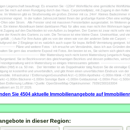
tigen Liegenschaft beauftragt. Es erwarten Sie ~120m² Wohnfläche eine gemütliche Wohlfühla
en Sie mich auf einen Rundgang durch das Haus. Carportstellplatz, mit Zugang in den Kel
che. Im Weiteren gibt es Straßenseitig ein großes Zimmer mit ca. 24m². Kleines Badezimmer
hnzimmer eignet. In der kalten Jahreszeit bietet Ihnen der großartige Kamin-Ofen eine wohl
-Ofen oder Strom. Alle Fenster sind mit massiven Fensterläden ausgestattet. Im Weiteren g
 Ein kleiner Abstellraum bietet dankbaren Platz für alles was man nicht ihm Wohnraum lage
it Zugang auf den Dachboden ist von Außen zu begehen. Der Garten ist zwar nicht sehr riesi
ohne der Knecht des Gartens zu sein. Die Terrasse ist eine kleine Oase. Uneinsehbar, und viel
fällt. ;-) Auto Für Ihre Autos gibt es von der einen wie von der anderen Seite ein Carport. ------
 / Aufgrund der 2 Eingänge ist es natürlich auch super für bspw. AirBnB-Vermietung geeignet.
------------------ Pläne und weitere Fotos - ich ersuche um Verständnis, dass ich aus Gründen
halten Sie gern das erweiterte Exposé mit Fotos. Am besten ist es, Sie sichern sich gleich eine
--------------------------------------- Wer Mattersburg noch nicht kennt Mattersburg (ungarisch N
urgenland. Sie ist Bezirksvorort des gleichnamigen Bezirkes und dessen politisches, wirtsch
eizeitgestaltung wird in Mattersburg so einiges Interessantes geboten -------------------------
Wien (Hbf) in ca. 50 min. Der Vermittler ist als Doppelmakler tätig.Nutzen Sie die einmalige
htigung ist kostenfrei und unverbindlich, und gibt Ihnen einen unverfälschten Eindruck von der
mmobilie. Infrastruktur / EntfernungenGesundheit Arzt <1.000m Apotheke <1.000m Klinik <7.
rkt <1.000m Bäckerei <1.000m Sonstige Bank <1.000m Geldautomat <1.000m Post <1.500m
n Entfernung Luftlinie / Quelle: OpenStreetMap Objektnummer: 7939/2300163004
alisiert am 31.07.2026.
finden Sie 4504 aktuelle Immobilienangebote auf Immobilienm
angebote in dieser Region: