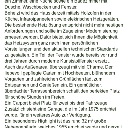
ein Zimmer, eine Küche sowie ein Badezimmer mit
Dusche, Waschbecken und Fenster.
Beheizt wird das Haus derzeit mittels Holzofen in der
Küche, Infrarotpaneelen sowie elektrischen Heizgeräten.
Die bestehende Heizlösung entspricht nicht mehr heutigen
Anforderungen und sollte im Zuge einer Modernisierung
erneuert werden. Dafür bietet sich Ihnen die Möglichkeit,
das Heizsystem ganz nach Ihren persönlichen
Vorstellungen und den aktuellen technischen Standards
zu gestalten. Ein Teil der Fenster wurde bereits vor rund
drei Jahren durch moderne Kunststofffenster ersetzt.
Auch das Außenareal überzeugt mit viel Charme. Der
liebevoll gepflegte Garten mit Hochbeeten, blühendem
Vorgarten und zahlreichen Grünflächen lädt zum
Entspannen und Genießen ein. Ein gemütlicher,
überdachter Terrassenbereich schafft den perfekten Platz
für schöne Stunden im Freien.
Ein Carport bietet Platz für zwei bis drei Fahrzeuge.
Zusätzlich steht eine Garage, die im Jahr 1975 errichtet
wurde, für ein weiteres Auto zur Verfügung.
Ein besonderes Highlight ist das rund 32 m² große
Nebengebäude, welches 1955 errichtet wurde und derzeit