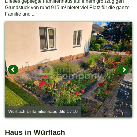
Dieses gepflegte Familienhaus auf einem großzügigen
Grundstück von rund 915 m² bietet viel Platz für die ganze
Familie und ...
Würflach Einfamilienhaus Bild 1 / 10
W
Haus in Würflach