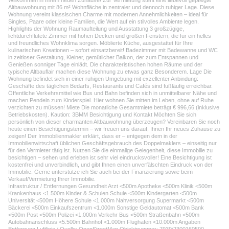
Willkommen in Ihrem neuen Zuhause! Zur Vermietung steht eine liebevoll gepflegte
Altbauwohnung mit 86 m² Wohnfläche in zentraler und dennoch ruhiger Lage. Diese
Wohnung vereint klassischen Charme mit modernen Annehmlichkeiten – ideal für
Singles, Paare oder kleine Familien, die Wert auf ein stilvolles Ambiente legen.
Highlights der Wohnung Raumaufteilung und Ausstattung 3 großzügige,
lichtdurchflutete Zimmer mit hohen Decken und großen Fenstern, die für ein helles
und freundliches Wohnklima sorgen. Möblierte Küche, ausgestattet für Ihre
kulinarischen Kreationen – sofort einsatzbereit! Badezimmer mit Badewanne und WC
in zeitloser Gestaltung, Kleiner, gemütlicher Balkon, der zum Entspannen und
Genießen sonniger Tage einlädt. Die charakteristischen hohen Räume und der
typische Altbauflair machen diese Wohnung zu etwas ganz Besonderem. Lage Die
Wohnung befindet sich in einer ruhigen Umgebung mit exzellenter Anbindung:
Geschäfte des täglichen Bedarfs, Restaurants und Cafés sind fußläufig erreichbar.
Öffentliche Verkehrsmittel wie Bus und Bahn befinden sich in unmittelbarer Nähe und
machen Pendeln zum Kinderspiel. Hier wohnen Sie mitten im Leben, ohne auf Ruhe
verzichten zu müssen! Miete Die monatliche Gesamtmiete beträgt € 996,66 (inklusive
Betriebskosten). Kaution: 3BMM Besichtigung und Kontakt Möchten Sie sich
persönlich von dieser charmanten Altbauwohnung überzeugen? Vereinbaren Sie noch
heute einen Besichtigungstermin – wir freuen uns darauf, Ihnen Ihr neues Zuhause zu
zeigen! Der Immobilienmakler erklärt, dass er – entgegen dem in der
Immobilienwirtschaft üblichen Geschäftsgebrauch des Doppelmaklers – einseitig nur
für den Vermieter tätig ist. Nutzen Sie die einmalige Gelegenheit, diese Immobilie zu
besichtigen – sehen und erleben ist sehr viel eindrucksvoller! Eine Besichtigung ist
kostenfrei und unverbindlich, und gibt Ihnen einen unverfälschten Eindruck von der
Immobilie. Gerne unterstütze ich Sie auch bei der Finanzierung sowie beim
Verkauf/Vermietung Ihrer Immobilie.
Infrastruktur / Entfernungen Gesundheit Arzt <500m Apotheke <500m Klinik <500m
Krankenhaus <1.500m Kinder & Schulen Schule <500m Kindergarten <500m
Universität <500m Höhere Schule <1.000m Nahversorgung Supermarkt <500m
Bäckerei <500m Einkaufszentrum <1.000m Sonstige Geldautomat <500m Bank
<500m Post <500m Polizei <1.000m Verkehr Bus <500m Straßenbahn <500m
Autobahnanschluss <5.500m Bahnhof <1.000m Flughafen <10.000m Angaben