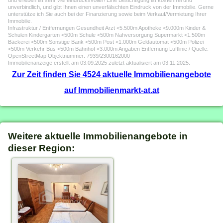
und erleben ist sehr viel eindrucksvoller! Eine Besichtigung ist kostenfrei und
unverbindlich, und gibt Ihnen einen unverfälschten Eindruck von der Immobilie. Gerne
unterstütze ich Sie auch bei der Finanzierung sowie beim Verkauf/Vermietung Ihrer
Immobilie.
Infrastruktur / Entfernungen Gesundheit Arzt <5.500m Apotheke <9.000m Kinder &
Schulen Kindergarten <500m Schule <500m Nahversorgung Supermarkt <1.500m
Bäckerei <500m Sonstige Bank <500m Post <1.000m Geldautomat <500m Polizei
<500m Verkehr Bus <500m Bahnhof <3.000m Angaben Entfernung Luftlinie / Quelle:
OpenStreetMap Objektnummer: 7939/2300162000
Immobilienanzeige erstellt am 03.09.2025 zuletzt aktualisiert am 03.11.2025.
Zur Zeit finden Sie 4524 aktuelle Immobilienangebote
auf Immobilienmarkt-at.at
Weitere aktuelle Immobilienangebote in
dieser Region: