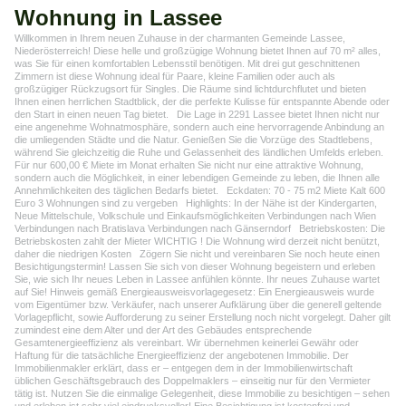
Wohnung in Lassee
Willkommen in Ihrem neuen Zuhause in der charmanten Gemeinde Lassee,
Niederösterreich! Diese helle und großzügige Wohnung bietet Ihnen auf 70 m² alles,
was Sie für einen komfortablen Lebensstil benötigen. Mit drei gut geschnittenen
Zimmern ist diese Wohnung ideal für Paare, kleine Familien oder auch als
großzügiger Rückzugsort für Singles. Die Räume sind lichtdurchflutet und bieten
Ihnen einen herrlichen Stadtblick, der die perfekte Kulisse für entspannte Abende oder
den Start in einen neuen Tag bietet. Die Lage in 2291 Lassee bietet Ihnen nicht nur
eine angenehme Wohnatmosphäre, sondern auch eine hervorragende Anbindung an
die umliegenden Städte und die Natur. Genießen Sie die Vorzüge des Stadtlebens,
während Sie gleichzeitig die Ruhe und Gelassenheit des ländlichen Umfelds erleben.
Für nur 600,00 € Miete im Monat erhalten Sie nicht nur eine attraktive Wohnung,
sondern auch die Möglichkeit, in einer lebendigen Gemeinde zu leben, die Ihnen alle
Annehmlichkeiten des täglichen Bedarfs bietet. Eckdaten: 70 - 75 m2 Miete Kalt 600
Euro 3 Wohnungen sind zu vergeben Highlights: In der Nähe ist der Kindergarten,
Neue Mittelschule, Volkschule und Einkaufsmöglichkeiten Verbindungen nach Wien
Verbindungen nach Bratislava Verbindungen nach Gänserndorf Betriebskosten: Die
Betriebskosten zahlt der Mieter WICHTIG ! Die Wohnung wird derzeit nicht benützt,
daher die niedrigen Kosten Zögern Sie nicht und vereinbaren Sie noch heute einen
Besichtigungstermin! Lassen Sie sich von dieser Wohnung begeistern und erleben
Sie, wie sich Ihr neues Leben in Lassee anfühlen könnte. Ihr neues Zuhause wartet
auf Sie! Hinweis gemäß Energieausweisvorlagegesetz: Ein Energieausweis wurde
vom Eigentümer bzw. Verkäufer, nach unserer Aufklärung über die generell geltende
Vorlagepflicht, sowie Aufforderung zu seiner Erstellung noch nicht vorgelegt. Daher gilt
zumindest eine dem Alter und der Art des Gebäudes entsprechende
Gesamtenergieeffizienz als vereinbart. Wir übernehmen keinerlei Gewähr oder
Haftung für die tatsächliche Energieeffizienz der angebotenen Immobilie. Der
Immobilienmakler erklärt, dass er – entgegen dem in der Immobilienwirtschaft
üblichen Geschäftsgebrauch des Doppelmaklers – einseitig nur für den Vermieter
tätig ist. Nutzen Sie die einmalige Gelegenheit, diese Immobilie zu besichtigen – sehen