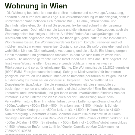
Wohnung in Wien
Die Wohnung besticht nicht nur durch ihre moderne und neuwertige Ausstattung,
sondern auch durch ihre ideale Lage. Die Verkehrsanbindung ist unschlagbar, denn in
unmittelbarer Nähe befinden sich mehrere Bus-, U-Bahn-, Straßenbahn- und
Bahnhofshaltestellen. Somit sind Sie jederzeit flexibel und schnell in der gesamten
Stadt unterwegs. Doch nicht nur die Lage und die Infrastruktur überzeugen, auch die
Wohnung selbst hat einiges zu bieten. Auf 54m² finden Sie zwei geräumige und
lichtdurchflutete begehbare Zimmern, die Ihnen genügend Platz für Ihre individuellen
Wohnträume bieten. Die Wohnung wurde vor kurzem komplett renoviert und voll
möbliert und ist in einem neuwertigen Zustand, so dass Sie sofort einziehen und sich
wohlfühlen können. Die hochwertige Ausstattung und die stilvolle Einrichtung sorgen
für ein modernes und gemütliches Ambiente, in dem Sie sich rundum wohlfühlen
werden. Die moderne getrennte Küche bietet Ihnen alles, was das Herz begehrt und
lässt keine Wünsche offen. Das angrenzende Schlafzimmer ist ein wahrer
Rückzugsort und sorgt für erholsame Nächte. Die Wohnung ist bis 12/2026 vermietet
(990€ BMM, Energiekosten sind extra). Sehr gute Mietinvestition/ für Investoren
geeignet! Wir freuen uns darauf, Ihnen diese Immobilie persönlich zu zeigen und Sie
auf dem Weg zu Ihrem neuen Zuhause zu begleiten. Der Vermittler ist als
Doppelmakler tätig.Nutzen Sie die einmalige Gelegenheit, diese Immobilie zu
besichtigen – sehen und erleben ist sehr viel eindrucksvoller! Eine Besichtigung ist
kostenfrei und unverbindlich, und gibt Ihnen einen unverfälschten Eindruck von der
Immobilie. Gerne unterstütze ich Sie auch bei der Finanzierung sowie beim
Verkauf/Vermietung Ihrer Immobilie. Infrastruktur / EntfernungenGesundheit Arzt
<500m Apotheke <500m Klinik <500m Krankenhaus <1.500m Kinder & Schulen
Schule <500m Kindergarten <500m Universität <1.500m Höhere Schule <1.000m
Nahversorgung Supermarkt <500m Bäckerei <500m Einkaufszentrum <1.000m
Sonstige Geldautomat <500m Bank <500m Post <500m Polizei <1.000m Verkehr Bus
<500m U-Bahn <1.000m Straßenbahn <500m Bahnhof <1.000m Autobahnanschluss
<4.500m Angaben Entfernung Luftlinie / Quelle: OpenStreetMap Objektnummer:
7939/2300160378