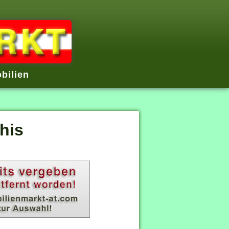
bilien
his