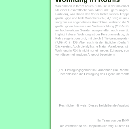
Willkommen in Ihrem neuen Zuhause in der malerisc
Mit einer Gesamtfläche von 74m² und 3 geräumigen Zi
Parteien), was Ihnen den Vorteil bietet, keinen Trep
großzügige und helle Wohnbereich (34,16m²) ist mit 
sorgt für ein angenehmes Raumklima, während die So
großzügigen Terrasse mit Südausrichtung (20,55m²). 
mit hochwertigen Geräten ausgestattet, auch eine Sp
Highlight dieser Wohnung ist der Personenaufzug, d
Fahrzeuge ist gesorgt, mit gleich 1 Tiefgaragenplat
(7,99m²) im EG. Aber auch für den täglichen Bedarf 
Bäckereien. Auch die idyllische Natur Vorarlbergs i
Wohnung in Röthis nicht nur ein neues Zuhause, sonde
von diesem einmaligen Angebot begeistern!
1,1 % Eintragungsgebühr im Grundbuch (Im Rahmen
beschlossen die Eintragung des Eigentumsrechts
Rechtlicher Hinweis. Dieses freibleibende Angebo
Ihr Team von der IMMO
Der Vermittler ist als Doppelmakler tätig. Nutzen Si