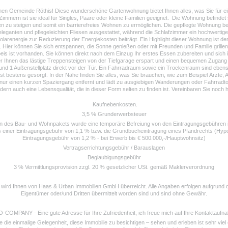
hen Gemeinde Röthis! Diese wunderschöne Gartenwohnung bietet Ihnen alles, was Sie für e
mmern ist sie ideal für Singles, Paare oder kleine Familien geeignet. Die Wohnung befinde
pen zu steigen und somit ein barrierefreies Wohnen zu ermöglichen. Die gepflegte Wohnung be
eleganten und pflegeleichten Fliesen ausgestattet, während die Schlafzimmer ein hochwerti
larenergie zur Reduzierung der Energiekosten beiträgt. Ein Highlight dieser Wohnung ist d
Hier können Sie sich entspannen, die Sonne genießen oder mit Freunden und Familie grillen.
eis ist vorhanden. Sie können direkt nach dem Einzug Ihr erstes Essen zubereiten und sich
er Ihnen das lästige Treppensteigen von der Tiefgarage erspart und einen bequemen Zugang 
z und 1 Außenstellplatz direkt vor der Tür. Ein Fahrradraum sowie ein Trockenraum sind eben
ist bestens gesorgt. In der Nähe finden Sie alles, was Sie brauchen, wie zum Beispiel Ärzte
st nur einen kurzen Spaziergang entfernt und lädt zu ausgiebigen Wanderungen oder Fahrrad
rn auch eine Lebensqualität, die in dieser Form selten zu finden ist. Vereinbaren Sie noch 
Kaufnebenkosten.
3,5 % Grunderwerbsteuer
 des Bau- und Wohnpakets wurde eine temporäre Befreiung von den Eintragungsgebühren i
 einer Eintragungsgebühr von 1,1 % bzw. die Grundbucheintragung eines Pfandrechts (Hypoth
Eintragungsgebühr von 1,2 % - bei Erwerb bis € 500.000,-/Hauptwohnsitz)
Vertragserrichtungsgebühr / Barauslagen
Beglaubigungsgebühr
3 % Vermittlungsprovision zzgl. 20 % gesetzlicher USt. gemäß Maklerverordnung
t wird Ihnen von Haas & Urban Immobilien GmbH überreicht. Alle Angaben erfolgen aufgrund
Eigentümer oder/und Dritten übermittelt worden sind und sind ohne Gewähr.
-COMPANY - Eine gute Adresse für Ihre Zufriedenheit, ich freue mich auf Ihre Kontaktaufna
e die einmalige Gelegenheit, diese Immobilie zu besichtigen – sehen und erleben ist sehr viel 