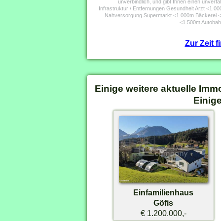
unverbindlich, und gibt Ihnen einen unverf
Infrastruktur / Entfernungen Gesundheit Arzt <1
Nahversorgung Supermarkt <1.000m Bäckerei <
<1.500m Autobah
Zur Zeit 
Einige weitere aktuelle Imm
Einige
Einfamilienhaus
Göfis
€ 1.200.000,-