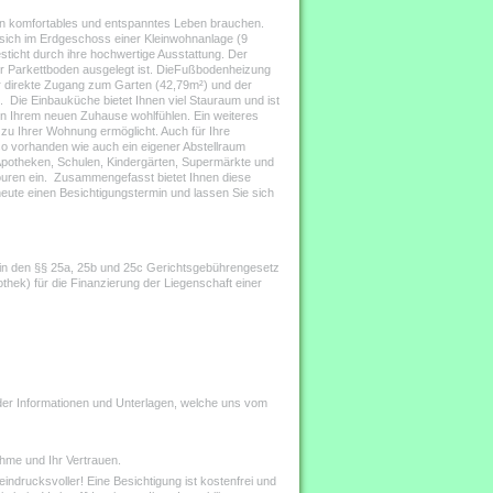
in komfortables und entspanntes Leben brauchen.
t sich im Erdgeschoss einer Kleinwohnanlage (9
sticht durch ihre hochwertige Ausstattung. Der
ger Parkettboden ausgelegt ist. DieFußbodenheizung
er direkte Zugang zum Garten (42,79m²) und der
 Die Einbauküche bietet Ihnen viel Stauraum und ist
 in Ihrem neuen Zuhause wohlfühlen. Ein weiteres
zu Ihrer Wohnung ermöglicht. Auch für Ihre
so vorhanden wie auch ein eigener Abstellraum
, Apotheken, Schulen, Kindergärten, Supermärkte und
touren ein. Zusammengefasst bietet Ihnen diese
heute einen Besichtigungstermin und lassen Sie sich
n den §§ 25a, 25b und 25c Gerichtsgebührengesetz
ek) für die Finanzierung der Liegenschaft einer
 der Informationen und Unterlagen, welche uns vom
hme und Ihr Vertrauen.
eindrucksvoller! Eine Besichtigung ist kostenfrei und