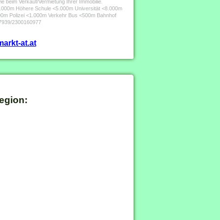
ie beim Verkauf/Vermietung Ihrer Immobilie.
1.000m Höhere Schule <5.000m Universität <8.000m
0m Polizei <1.000m Verkehr Bus <500m Bahnhof
 7939/2300160977
arkt-at.at
egion: