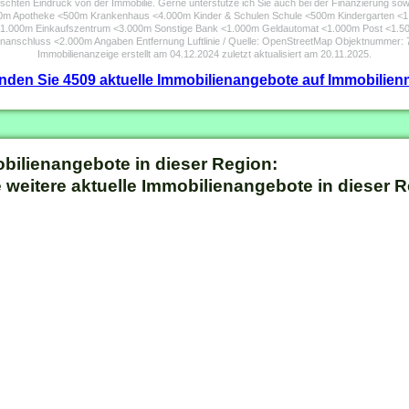
älschten Eindruck von der Immobilie. Gerne unterstütze ich Sie auch bei der Finanzierung sow
.000m Apotheke <500m Krankenhaus <4.000m Kinder & Schulen Schule <500m Kindergarten <
1.000m Einkaufszentrum <3.000m Sonstige Bank <1.000m Geldautomat <1.000m Post <1.50
nanschluss <2.000m Angaben Entfernung Luftlinie / Quelle: OpenStreetMap Objektnummer:
Immobilienanzeige erstellt am 04.12.2024 zuletzt aktualisiert am 20.11.2025.
finden Sie 4509 aktuelle Immobilienangebote auf Immobilienm
obilienangebote in dieser Region:
 weitere aktuelle Immobilienangebote in dieser R