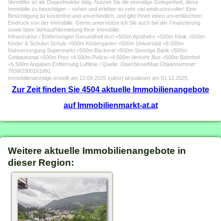
Vermittler ist als Doppelmakler tätig. Nutzen Sie die einmalige Gelegenheit, diese
Immobilie zu besichtigen – sehen und erleben ist sehr viel eindrucksvoller! Eine
Besichtigung ist kostenfrei und unverbindlich, und gibt Ihnen einen unverfälschten
Eindruck von der Immobilie. Gerne unterstütze ich Sie auch bei der Finanzierung
sowie beim Verkauf/Vermietung Ihrer Immobilie.
Infrastruktur / Entfernungen Gesundheit Arzt <500m Apotheke <500m Klinik <500m
Kinder & Schulen Schule <500m Kindergarten <500m Universität <8.000m
Nahversorgung Supermarkt <500m Bäckerei <500m Sonstige Bank <500m
Geldautomat <500m Post <4.500m Polizei <4.500m Verkehr Bus <500m Bahnhof
<6.500m Angaben Entfernung Luftlinie / Quelle: OpenStreetMap Objektnummer:
7939/2300161991
Immobilienanzeige erstellt am 12.09.2025 zuletzt aktualisiert am 01.12.2025.
Zur Zeit finden Sie 4504 aktuelle Immobilienangebote
auf Immobilienmarkt-at.at
Weitere aktuelle Immobilienangebote in
dieser Region: