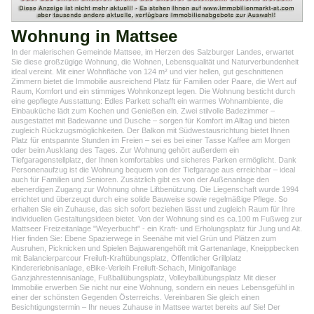
Wohnung in Mattsee
In der malerischen Gemeinde Mattsee, im Herzen des Salzburger Landes, erwartet
Sie diese großzügige Wohnung, die Wohnen, Lebensqualität und Naturverbundenheit
ideal vereint. Mit einer Wohnfläche von 124 m² und vier hellen, gut geschnittenen
Zimmern bietet die Immobilie ausreichend Platz für Familien oder Paare, die Wert auf
Raum, Komfort und ein stimmiges Wohnkonzept legen. Die Wohnung besticht durch
eine gepflegte Ausstattung: Edles Parkett schafft ein warmes Wohnambiente, die
Einbauküche lädt zum Kochen und Genießen ein. Zwei stilvolle Badezimmer –
ausgestattet mit Badewanne und Dusche – sorgen für Komfort im Alltag und bieten
zugleich Rückzugsmöglichkeiten. Der Balkon mit Südwestausrichtung bietet Ihnen
Platz für entspannte Stunden im Freien – sei es bei einer Tasse Kaffee am Morgen
oder beim Ausklang des Tages. Zur Wohnung gehört außerdem ein
Tiefgaragenstellplatz, der Ihnen komfortables und sicheres Parken ermöglicht. Dank
Personenaufzug ist die Wohnung bequem von der Tiefgarage aus erreichbar – ideal
auch für Familien und Senioren. Zusätzlich gibt es von der Außenanlage den
ebenerdigen Zugang zur Wohnung ohne Liftbenützung. Die Liegenschaft wurde 1994
errichtet und überzeugt durch eine solide Bauweise sowie regelmäßige Pflege. So
erhalten Sie ein Zuhause, das sich sofort beziehen lässt und zugleich Raum für Ihre
individuellen Gestaltungsideen bietet. Von der Wohnung sind es ca.100 m Fußweg zur
Mattseer Freizeitanlage "Weyerbucht" - ein Kraft- und Erholungsplatz für Jung und Alt.
Hier finden Sie: Ebene Spazierwege in Seenähe mit viel Grün und Plätzen zum
Ausruhen, Picknicken und Spielen Bajuwarengehöft mit Gartenanlage, Kneippbecken
mit Balancierparcour Freiluft-Kraftübungsplatz, Öffentlicher Grillplatz
Kindererlebnisanlage, eBike-Verleih Freiluft-Schach, Minigolfanlage
Ganzjahrestennisanlage, Fußballübungsplatz, Volleyballübungsplatz Mit dieser
Immobilie erwerben Sie nicht nur eine Wohnung, sondern ein neues Lebensgefühl in
einer der schönsten Gegenden Österreichs. Vereinbaren Sie gleich einen
Besichtigungstermin – Ihr neues Zuhause in Mattsee wartet bereits auf Sie! Der