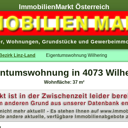
ImmobilienMarkt Österreich
r
,
Wohnungen
,
Grundstücke
und
Gewerbeimmo
Bezirk Linz-Land
Eigentumswohnung Wilhering
entumswohnung in 4073 Wilhe
Wohnfläche: 37 m²
g