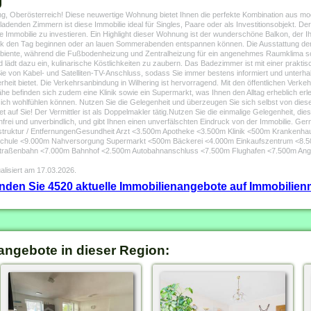
ng, Oberösterreich! Diese neuwertige Wohnung bietet Ihnen die perfekte Kombination aus
nladenden Zimmern ist diese Immobilie ideal für Singles, Paare oder als Investitionsobjekt. D
ge Immobilie zu investieren. Ein Highlight dieser Wohnung ist der wunderschöne Balkon, der I
stück den Tag beginnen oder an lauen Sommerabenden entspannen können. Die Ausstattung d
 Ambiente, während die Fußbodenheizung und Zentralheizung für ein angenehmes Raumklima s
 lädt dazu ein, kulinarische Köstlichkeiten zu zaubern. Das Badezimmer ist mit einer prakti
e von Kabel- und Satelliten-TV-Anschluss, sodass Sie immer bestens informiert und unterhalte
it bietet. Die Verkehrsanbindung in Wilhering ist hervorragend. Mit den öffentlichen Verkehrs
Nähe befinden sich zudem eine Klinik sowie ein Supermarkt, was Ihnen den Alltag erheblich erle
h wohlfühlen können. Nutzen Sie die Gelegenheit und überzeugen Sie sich selbst von dieser
 auf Sie! Der Vermittler ist als Doppelmakler tätig.Nutzen Sie die einmalige Gelegenheit, die
enfrei und unverbindlich, und gibt Ihnen einen unverfälschten Eindruck von der Immobilie. Ger
frastruktur / EntfernungenGesundheit Arzt <3.500m Apotheke <3.500m Klinik <500m Kranken
 Schule <9.000m Nahversorgung Supermarkt <500m Bäckerei <4.000m Einkaufszentrum <8.
traßenbahn <7.000m Bahnhof <2.500m Autobahnanschluss <7.500m Flughafen <7.500m Angabe
alisiert am 17.03.2026.
finden Sie 4520 aktuelle Immobilienangebote auf Immobilienm
angebote in dieser Region: