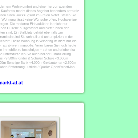
 modernem Wohnkomfort und einer hervorragenden
er Kaufpreis macht dieses Angebot besonders attraktiv
hnen einen Rückzugsort im Freien bietet. Stellen Sie
er Wohnung lässt keine Wünsche offen. Hochwertige
orgen. Die moderne Einbauküche ist nicht nur
schen Dusche ausgestattet und bietet Ihnen den
n sind. Ein Stellplatz gehört ebenfalls zur
mitteln sind Sie schnell und unkompliziert in der
ichtert. Diese Wohnung in Wilhering ist nicht nur ein
 attraktiven Immobilie. Vereinbaren Sie noch heute
se Immobilie zu besichtigen – sehen und erleben ist
ne unterstütze ich Sie auch bei der Finanzierung
haus <9.500m Kinder & Schulen Schule <3.000m
500m Sonstige Bank <4.000m Geldautomat <2.500m
n Entfernung Luftlinie / Quelle: OpenStreetMap
arkt-at.at