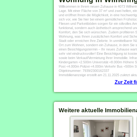
Willkommen in Ihrem neuen Zuhause in 4073 Wilheri
Lage. Mit einer Fläche von 37 m² und zwei hellen, ei
und eröffnet Ihnen die Möglichkeit, in eine hochwerti
sich vor, wie Sie hier bei einem gemütlichen Früh
Fliesen und Parkettböden sorgen für ein stilvolles
funktional, sondern auch ästhetisch ansprechend und
Komfort, den Sie sich wünschen. Zudem profitieren Si
Wohnung, was Ihnen zusätzlichen Komfort und Sicherhe
Stadt oder erreichen Ihre Zielorte. In unmittelbarer 
Ort zum Wohnen, sondern ein Zuhause, in dem Sie sic
einen Besichtigungstermin – Ihr neues Zuhause wartet
sehr viel eindrucksvoller! Eine Besichtigung ist kost
sowie beim Verkauf/Vermietung Ihrer Immobilie. In
Kindergarten <2.500m Universität <8.000m Höhere
Post <4.000m Polizei <4.000m Verkehr Bus <500m S
Objektnummer: 7939/2300162337
Immobilienanzeige erstellt am 21.11.2025 zuletzt aktu
Zur Zeit 
Weitere aktuelle Immobilien