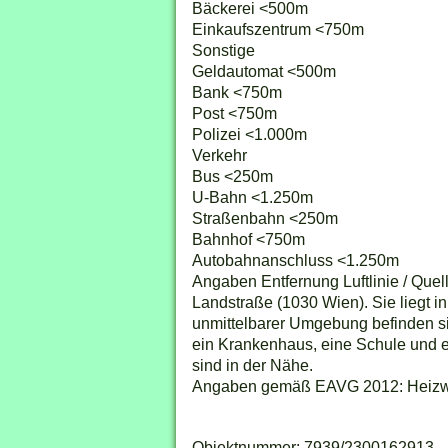
Bäckerei <500m
Einkaufszentrum <750m
Sonstige
Geldautomat <500m
Bank <750m
Post <750m
Polizei <1.000m
Verkehr
Bus <250m
U-Bahn <1.250m
Straßenbahn <250m
Bahnhof <750m
Autobahnanschluss <1.250m
Angaben Entfernung Luftlinie / Quel
Landstraße (1030 Wien). Sie liegt in
unmittelbarer Umgebung befinden sic
ein Krankenhaus, eine Schule und e
sind in der Nähe.
Angaben gemäß EAVG 2012: Heizwärm
Objektnummer: 7939/2300162913 - Im