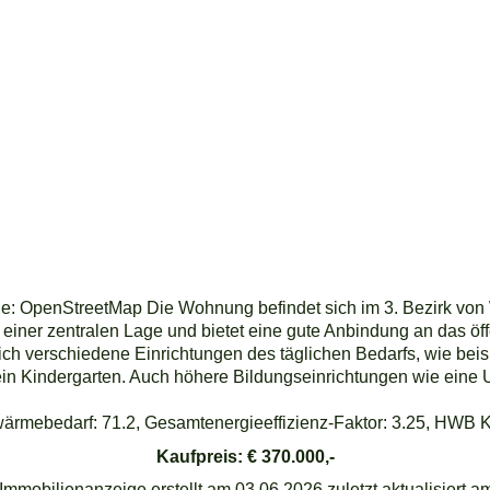
le: OpenStreetMap Die Wohnung befindet sich im 3. Bezirk von 
 einer zentralen Lage und bietet eine gute Anbindung an das öff
h verschiedene Einrichtungen des täglichen Bedarfs, wie beisp
in Kindergarten. Auch höhere Bildungseinrichtungen wie eine 
ebedarf: 71.2, Gesamtenergieeffizienz-Faktor: 3.25, HWB Kl
Kaufpreis: € 370.000,-
mobilienanzeige erstellt am 03.06.2026 zuletzt aktualisiert a