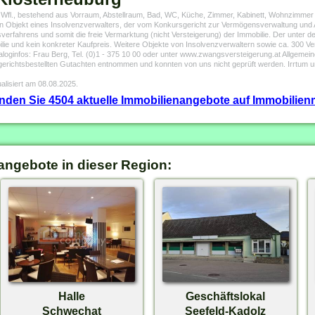
 Wfl., bestehend aus Vorraum, Abstellraum, Bad, WC, Küche, Zimmer, Kabinett, Wohnzimmer u
in Objekt eines Insolvenzverwalters, der vom Konkursgericht zur Vermögensverwaltung und
erfahrens und somit die freie Vermarktung (nicht Versteigerung) der Immobilie. Der unter de
ie und kein konkreter Kaufpreis. Weitere Objekte von Insolvenzverwaltern sowie ca. 300 Ver
fos: Frau Berg, Tel. (0)1 - 375 10 00 oder unter www.zwangsversteigerung.at Allgemeine
 gerichtsbestellten Gutachten entnommen und konnten von uns nicht geprüft werden. Irrtum
alisiert am 08.08.2025.
finden Sie 4504 aktuelle Immobilienangebote auf Immobilienm
angebote in dieser Region:
Halle
Geschäftslokal
Schwechat
Seefeld-Kadolz