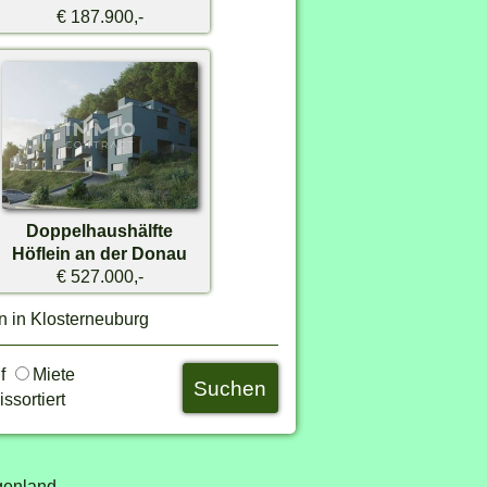
€ 187.900,-
Doppelhaushälfte
Höflein an der Donau
€ 527.000,-
n in Klosterneuburg
uf
Miete
ssortiert
genland,