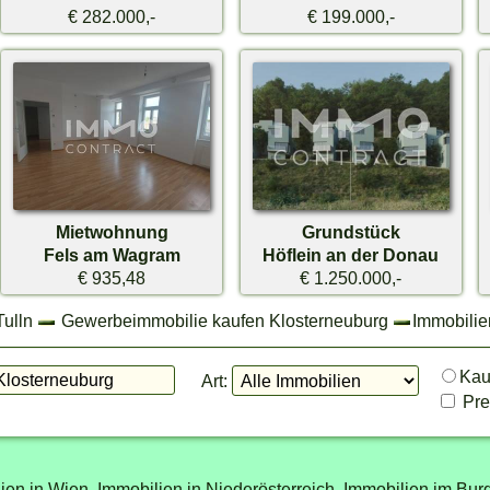
€ 282.000,-
€ 199.000,-
Mietwohnung
Grundstück
Fels am Wagram
Höflein an der Donau
€ 935,48
€ 1.250.000,-
Tulln
Gewerbeimmobilie kaufen Klosterneuburg
Immobilie
Ka
Art:
Prei
ien in Wien,
Immobilien in Niederösterreich,
Immobilien im Bur