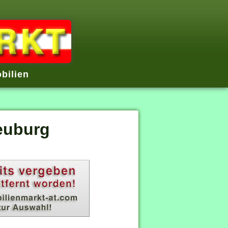
bilien
euburg