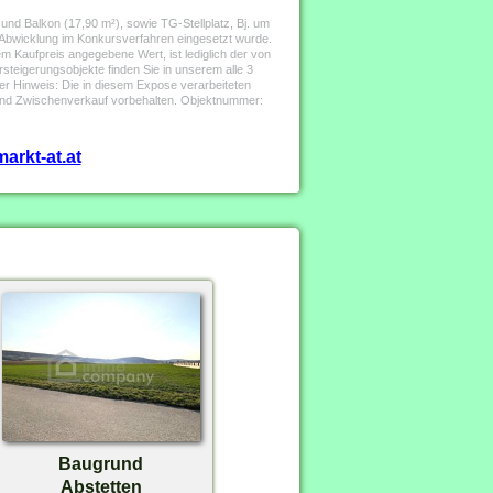
nd Balkon (17,90 m²), sowie TG-Stellplatz, Bj. um
 Abwicklung im Konkursverfahren eingesetzt wurde.
m Kaufpreis angegebene Wert, ist lediglich der von
steigerungsobjekte finden Sie in unserem alle 3
r Hinweis: Die in diesem Expose verarbeiteten
 und Zwischenverkauf vorbehalten. Objektnummer:
arkt-at.at
Baugrund
Abstetten