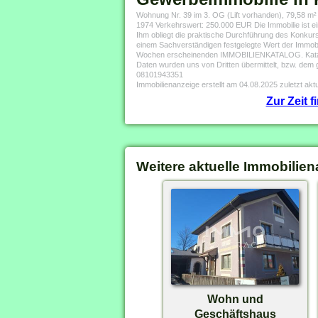
Wohnung Nr. 39 im 3. OG (Lift vorhanden), 79,58 m²
1974 Verkehrswert: 250.000 EUR Die Immobilie ist e
Ihm obliegt die praktische Durchführung des Konkursv
einem Sachverständigen festgelegte Wert der Immobil
Wochen erscheinenden IMMOBILIENKATALOG. Katalogin
Daten wurden uns von Dritten übermittelt, bzw. dem
08101943351
Immobilienanzeige erstellt am 04.08.2025 zuletzt aktu
Zur Zeit 
Weitere aktuelle Immobilien
Wohn und
Geschäftshaus