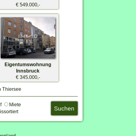
€ 549.000,-
Eigentumswohnung
Innsbruck
€ 345.000,-
n Thiersee
uf
Miete
ssortiert
genland,