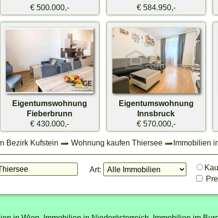
€ 500.000,-
€ 584.950,-
Eigentumswohnung
Eigentumswohnung
Fieberbrunn
Innsbruck
€ 430.000,-
€ 570.000,-
n Bezirk Kufstein
Wohnung kaufen Thiersee
Immobilien i
Ka
Art:
Prei
ien in Wien,
Immobilien in Niederösterreich,
Immobilien im Bur