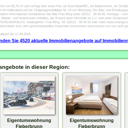
 von 85,75 m² und verfügt über einen Flur, ein Duschbad/WC, ein Badezimmer, ein Schlafz
in Kellerabteil und ein Tiefgaragenstellplatz Nr. 24 zur Wohnung. Der Bau- und Erhaltungsz
re Informationen kontaktieren Sie bitte Frau Berg unter (0)512 - 38 40 06, montags - sonnt
r- und Notarkosten entfallen, der Erwerb einer Immobilie ist u.U. weit unter Schätzwert m
GSKATALOG. Kataloginfos: Frau Berg, Tel. (0)512 - 38 40 06 oder unter www.zwangsverst
übermittelt, bzw. dem gerichtsbestellten Gutachten entnommen und konnten von uns nicht g
alisiert am 17.06.2025.
finden Sie 4520 aktuelle Immobilienangebote auf Immobilienm
angebote in dieser Region:
Eigentumswohnung
Eigentumswohnung
Fieberbrunn
Fieberbrunn