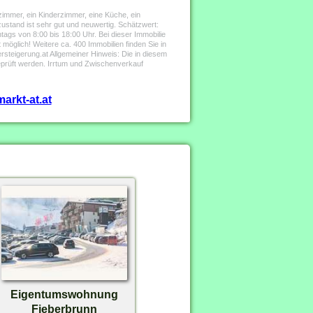
immer, ein Kinderzimmer, eine Küche, ein
ustand ist sehr gut und neuwertig. Schätzwert:
ags von 8:00 bis 18:00 Uhr. Bei dieser Immobilie
öglich! Weitere ca. 400 Immobilien finden Sie in
eigerung.at Allgemeiner Hinweis: Die in diesem
eprüft werden. Irrtum und Zwischenverkauf
arkt-at.at
Eigentumswohnung
Fieberbrunn