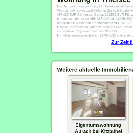
Die Dachgeschosswohnung T16 bietet eine Wohnfläche
Wohnzimmer sowie zwei Balkone. Zusätzlich gehören e
457.000 EUR Geringstes Gebot: 228.500 EUR Für weite
handelt es sich um ein VERSTEIGERUNGSOBJEKT. Makle
unserem alle 3 Wochen erscheinenden VERSTEIGERUN
Expose verarbeiteten Daten wurden uns von Dritten 
vorbehalten. Objektnummer: 0307859350
Immobilienanzeige erstellt am 11.06.2025 zuletzt aktu
Zur Zeit 
Weitere aktuelle Immobilien
Eigentumswohnung
Aurach bei Kitzbühel