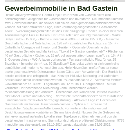
Gewerbeimmobilie in Bad Gastein
Dieses außergewöhnliche Gastro-Objekt im Herzen von Gastein bietet eine
hervorragende Gelegenheit für Gastronomen und Investoren. Die Immobilie umfasst
zwei Gewerbeeinheiten, die sowohl einzeln als auch gemeinsam betrieben werden
können. Mit einer attraktiven Lage, einer vollständig ausgestatteten Gastronomie
sowie Erweiterungsmöglichkeiten ist dies eine einzigartige Chance, in einer beliebten
Tourismusregion Fuß zu fassen. Der Preis setzt sich wie folgt zusammen: - Marke
Bettys Bistro - 15.000,- - Küche + Inventar 45.000,- - Lokale 425.000,- - Gesamte
Geschäftsfläche und Nutzfläche: ca. 128 m² - Zusätzlicher Parkplatz: ca. 15 m² -
Einheitliche Übergabe mit Interior und Geräten - Optionale Übernahme des
bestehenden Betriebs und Marketings **Lokal 1 – Gastronomiebetrieb** - Fläche: ca.
40 m² Gastrofläche - Küche: ca. 15 m², voll ausgestattet - Lagerraum**: ca. 18 m² im
1. Obergeschoss - WC-Anlagen vorhanden - Terrasse möglich: Platz für ca. 25
Sitzplätze - Innenbereich**: ca. 30 Sitzplätze** Das Lokal zeichnet sich durch eine
gemütliche und moderne Atmosphäre aus. Helle Holzmöbel, große Fensterfronten
sowie geschmackvolle Dekorationen laden Gäste zum Verweilen ein. Der Betrieb ist
bereits etabliert und erfolgreich – das Konzept inklusive Marketing und laufendem
Betrieb kann direkt übernommen werden. **Geschäftsfläche 2 – Vermietete Einheit** -
Gewerbefläche: ca. 40 m² - Lagerraum: ca. 12 m² im 1. Obergeschoss - Aktuell
vermietet: Der bestehende Mietvertrag kann übernommen werden.
**Zusammenfassung der Vorteile** - Übernahme des kompletten Betriebs inklusive
aller Möbel, Geräte und Marketing. - Vermietete Geschäftseinheit** bietet zusätzliche
Einnahmequelle mit flexibler Vertragsgestaltung. - Attraktive Lage im Herzen des
Gasteinertals mit hohem Besucheraufkommen. - Option auf Terrasse mit
zusätzlichen Sitzplätzen im Außenbereich. Für weitere Informationen und
Besichtigungstermine kontaktieren Sie uns bitte direkt. Nutzen Sie die Gelegenheit,
ein hervorragend laufendes Lokal in einer Top-Lage zu übernehmen und von der
bestehenden Infrastruktur und Stammkundschaft zu profitieren! Objektnummer: 9778
Immobilienanzeige erstellt am 15.10.2024 zuletzt aktualisiert am 23.05.2025.