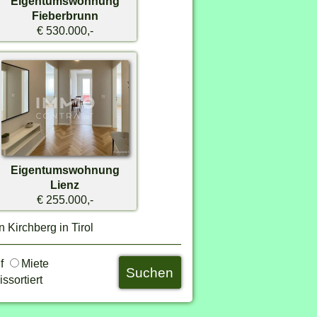
Eigentumswohnung
Fieberbrunn
€ 530.000,-
Eigentumswohnung
Lienz
€ 255.000,-
n Kirchberg in Tirol
uf
Miete
ssortiert