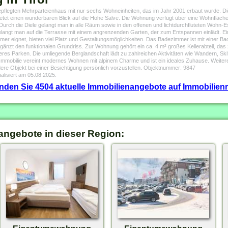
flegten Mehrparteienhaus mit nur sechs Wohneinheiten, das im Jahr 2001 erbaut wurde. Die 
etet einen wunderbaren Blick auf die Hohe Salve. Die Wohnung verfügt über eine Wohnfläche v
urch die Diele gelangt man in alle Räum sowie in den offenen und lichtdurchfluteten Wohn-
langt man auf die Terrasse mit einem angrenzenden Garten, der zum Entspannen einlädt. Ei
mer eignet, bieten viel Platz und Gestaltungsmöglichkeiten. Das Badezimmer ist mit einer Bad
nzt den funktionalen Grundriss. Zur Wohnung gehört ein ca. 4 m² großes Kellerabteil, das 
cheres Parken. Die umliegende Berglandschaft lädt zu zahlreichen Aktivitäten wie Wandern, 
 Immobilie vereint modernes Wohnen mit alpinem Charme und ist ein ideales Zuhause. Weitere
dere Objekt bei einer Besichtigung persönlich vorzustellen. Objektnummer: 9847
alisiert am 05.08.2025.
finden Sie 4504 aktuelle Immobilienangebote auf Immobilienm
angebote in dieser Region: