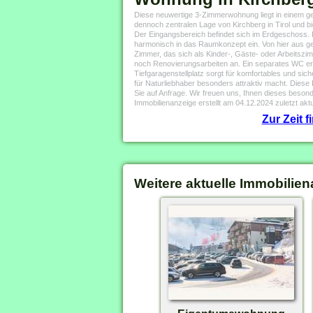
Diese neuwertige 3-Zimmerwohnung liegt in einem gep
dennoch zentralen Lage von Kirchberg in Tirol und bi
Der Eingangsbereich befindet sich im Erdgeschoss. D
harmonisch in das Raumkonzept ein. Von hier aus ge
Zimmer, das sich als Kinder-, Gäste- oder Arbeitszim
noch Renovierungsarbeiten an. Ein separates WC ergä
Tiefgaragenstellplatz sorgt für komfortables und si
für Naturliebhaber besonders attraktiv macht. Diese
Sie auf Anfrage. Wir freuen uns, Ihnen dieses beson
Immobilienanzeige erstellt am 04.12.2024 zuletzt aktu
Zur Zeit 
Weitere aktuelle Immobilien