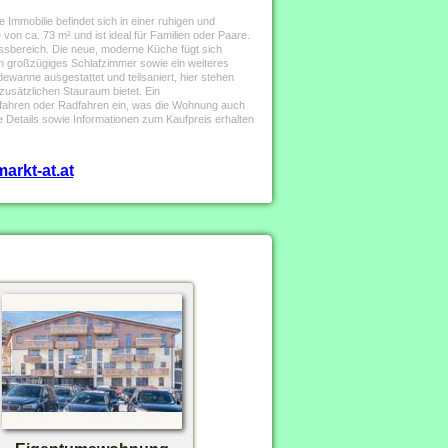
Immobilie befindet sich in einer ruhigen und
on ca. 73 m² und ist ideal für Familien oder Paare.
Essbereich. Die neue, moderne Küche fügt sich
n großzügiges Schlafzimmer sowie ein weiteres
ewanne ausgestattet und teilsaniert, hier stehen
zusätzlichen Stauraum bietet. Ein
Skifahren oder Radfahren ein, was die Wohnung auch
 Details sowie Informationen zum Kaufpreis erhalten
arkt-at.at