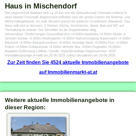
Haus in Mischendorf
Die Liegenschaft befindet sich ca 18 km von der Einkaufsstadt Oberwart entfernt in
einer kleinen Ortschaft. Angrenzend befinden sich der große Garten mit Nebeng- und
Wirtschaftsgebäude. Im südl. Bereich grenzt ein weiteres Grundstück (Bauland). Das
Haus teilt sich in Vorraum, 3 Zimmer, Küche, Kochnische, Speis, Bad und WC auf.
Tierhaltung ist erlaubt. Der Vermittler ist als Doppelmakler tätig.
Infrastruktur / Entfernungen Gesundheit Arzt <4.000m Apotheke <4.500m Kinder &
Schulen Schule <5.500m Kindergarten <5.500m Nahversorgung Supermarkt <4.500m
Bäckerei <4.000m Einkaufszentrum <9.500m Sonstige Bank <4.000m Post <4.000m
Polizei <4.500m Geldautomat <4.000m Verkehr Bus <500m Flughafen <6.500m
Angaben Entfernung Luftlinie / Quelle: OpenStreetMap Objektnummer: 9197
Immobilienanzeige erstellt am 20.06.2025 zuletzt aktualisiert am 29.06.2025.
Zur Zeit finden Sie 4524 aktuelle Immobilienangebote
auf Immobilienmarkt-at.at
Weitere aktuelle Immobilienangebote in
dieser Region: