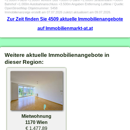
<1.000m Polizei <1.000m Verkehr Bus <500m U-Bahn <1.000m Straßenbahn <500m
Bahnhof <1.000m Autobahnanschluss <3.500m Angaben Entfernung Luftlinie / Quelle:
OpenStreetMap Objektnummer: 5458
Immobilienanzeige erstellt am 07.07.2026 zuletzt aktualisiert am 09.07.2026.
Zur Zeit finden Sie 4509 aktuelle Immobilienangebote
auf Immobilienmarkt-at.at
Weitere aktuelle Immobilienangebote in
dieser Region:
Mietwohnung
1170 Wien
€ 1.477,89