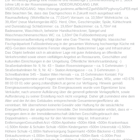
Zur Vermietung gelangt eine moderne und neuwertige 2 Zimmerwohnung im 1. Stock
(ohne Lift) in der Rosensteingasse. VIDEORUNDGANG LINK
VIDEORUNDGANG: https://storage.justimmo.at/file/mEZgwN56kRPyghvoyGuPE8.mp4
Bitte beachten Sie, dass das Dachgeschoss in Zukunft noch ausgebaut wird.
Raumaufteilung: (Wohnfläche ca. 77,01m²) Vorraum: ca. 10,58m² Wohnküche: ca.
39,45m² (neue Markengeräte AEG: Herd, Ofen, Geschirrspüler, Spüle, Kühlschrank
und Dunstabzug) Schlafzimmer: ca. 19,65m² Badezimmer: ca. 5,70m² mit
Badewanne, Waschtisch, beheizter Handtuchtrockner, Spiegel und
Waschmaschinenanschluss WC: ca. 1,63m² Die Fußbodenheizung und
Warmwasseraufbereitung erfolgt über eine Gas-Therme. Highlights: klassischer
Fischgrätparkett Fußbodenheizung in der gesamten Wohnung hochwertige Küche mit
AEG-Geräten modernisierte Fenster elegantes Badezimmer Lage und Infrastruktur:
Das Objekt befindet sich in attraktiver Lage mit guter Anbindung an öffentliche
Verkehrsmittel sowie einem vielfältigen Angebot an Restaurants, Geschäften und
kulturellen Einrichtungen in der Umgebung. Öffentliche Verkehrsanbindung: -)
Straßenbahnlinien Nr. 9, Nr. 43 – Station Rosensteingasse – ca. 5 Gehminuten -)
Straßenbahnlinien Nr. 9, Nr. 42 – Station Antonigasse – ca. 3 Gehminuten -)
Schnellbahnlinie S45 – Station Wien Hernals – ca. 15 Gehminuten Kontakt: Für
Besichtigungstermine und Fragen steht Ihnen Herr Georg Zoltan, MSc, unter +43 676
88 03 03 01 oder georg.zoltan@plech.at gerne zur Verfügung. Hinweis gemäß
Energieausweisvorlagegesetz: Ein Energieausweis wurde vom Eigentümer bzw.
Verkäufer, nach unserer Aufklärung über die generell geltende Vorlagepflicht, sowie
Aufforderung zu seiner Erstellung noch nicht vorgelegt. Daher gilt zumindest eine dem
Alter und der Art des Gebäudes entsprechende Gesamtenergieeffizienz als
vereinbart. Wir übernehmen keinerlei Gewähr oder Haftung für die tatsächliche
Energieeffizienz der angebotenen Immobilie. Der Immobilienmakler erklärt, dass er –
entgegen dem in der Immobilienwirtschaft üblichen Geschäftsgebrauch des
Doppelmaklers – einseitig nur für den Vermieter tätig ist. Infrastruktur /
EntfernungenGesundheit Arzt <500m Apotheke <500m Klinik <500m Krankenhaus
<1.500m Kinder & Schulen Schule <500m Kindergarten <500m Universität <1.500m
Höhere Schule <1.000m Nahversorgung Supermarkt <500m Bäckerei <1.000m
Einkaufszentrum <1.000m Sonstige Geldautomat <500m Bank <1.000m Post