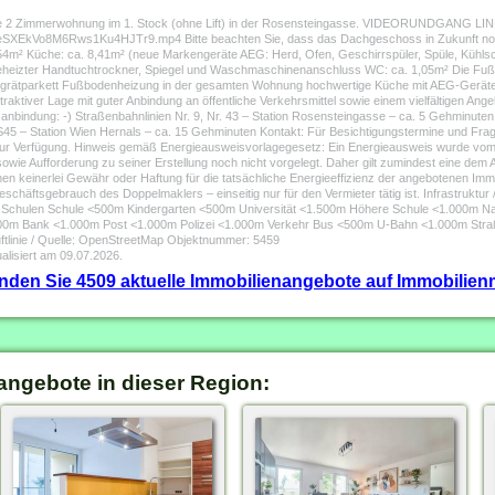
ige 2 Zimmerwohnung im 1. Stock (ohne Lift) in der Rosensteingasse. VIDEORUNDGANG LI
eSXEkVo8M6Rws1Ku4HJTr9.mp4 Bitte beachten Sie, dass das Dachgeschoss in Zukunft noch
4m² Küche: ca. 8,41m² (neue Markengeräte AEG: Herd, Ofen, Geschirrspüler, Spüle, Kühls
eheizter Handtuchtrockner, Spiegel und Waschmaschinenanschluss WC: ca. 1,05m² Die Fu
schgrätparkett Fußbodenheizung in der gesamten Wohnung hochwertige Küche mit AEG-Gerät
ttraktiver Lage mit guter Anbindung an öffentliche Verkehrsmittel sowie einem vielfältigen An
nbindung: -) Straßenbahnlinien Nr. 9, Nr. 43 – Station Rosensteingasse – ca. 5 Gehminuten -
 S45 – Station Wien Hernals – ca. 15 Gehminuten Kontakt: Für Besichtigungstermine und Fra
zur Verfügung. Hinweis gemäß Energieausweisvorlagegesetz: Ein Energieausweis wurde vom
, sowie Aufforderung zu seiner Erstellung noch nicht vorgelegt. Daher gilt zumindest eine de
n keinerlei Gewähr oder Haftung für die tatsächliche Energieeffizienz der angebotenen Immob
eschäftsgebrauch des Doppelmaklers – einseitig nur für den Vermieter tätig ist. Infrastrukt
 Schulen Schule <500m Kindergarten <500m Universität <1.500m Höhere Schule <1.000m 
500m Bank <1.000m Post <1.000m Polizei <1.000m Verkehr Bus <500m U-Bahn <1.000m St
tlinie / Quelle: OpenStreetMap Objektnummer: 5459
alisiert am 09.07.2026.
finden Sie 4509 aktuelle Immobilienangebote auf Immobilienm
angebote in dieser Region: