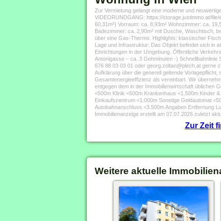
Zur Vermietung gelangt eine moderne und neuwert
VIDEORUNDGANG: https://storage.justimmo.at/file/
60,31m²) Vorraum: ca. 8,93m² Wohnzimmer: ca. 19,5
Badezimmer: ca. 2,90m² mit Dusche, Waschtisch, b
über eine Gas-Therme. Highlights: klassischer Fi
Lage und Infrastruktur: Das Objekt befindet sich in a
Einrichtungen in der Umgebung. Öffentliche Verkehrsa
Antonigasse – ca. 3 Gehminuten -) Schnellbahnlinie
676 88 03 03 01 oder georg.zoltan@plech.at gerne 
Aufklärung über die generell geltende Vorlagepflicht
Gesamtenergieeffizienz als vereinbart. Wir übernehme
entgegen dem in der Immobilienwirtschaft üblichen G
<500m Klinik <500m Krankenhaus <1.500m Kinder &
Einkaufszentrum <1.000m Sonstige Geldautomat <
Autobahnanschluss <3.500m Angaben Entfernung Luf
Immobilienanzeige erstellt am 07.07.2026 zuletzt aktu
Zur Zeit 
Weitere aktuelle Immobilien