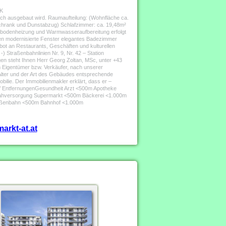
NK
 ausgebaut wird. Raumaufteilung: (Wohnfläche ca.
chrank und Dunstabzug) Schlafzimmer: ca. 19,48m²
ßbodenheizung und Warmwasseraufbereitung erfolgt
en modernisierte Fenster elegantes Badezimmer
gebot an Restaurants, Geschäften und kulturellen
) Straßenbahnlinien Nr. 9, Nr. 42 – Station
gen steht Ihnen Herr Georg Zoltan, MSc, unter +43
 Eigentümer bzw. Verkäufer, nach unserer
m Alter und der Art des Gebäudes entsprechende
ilie. Der Immobilienmakler erklärt, dass er –
ur / EntfernungenGesundheit Arzt <500m Apotheke
Nahversorgung Supermarkt <500m Bäckerei <1.000m
raßenbahn <500m Bahnhof <1.000m
arkt-at.at