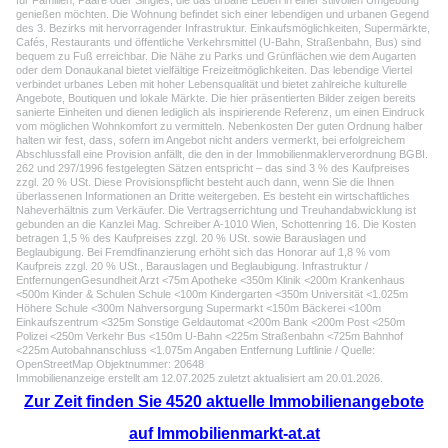
für Familien, Paare oder Singles, die das urbane Leben in einer stilvollen Umgebung
genießen möchten. Die Wohnung befindet sich einer lebendigen und urbanen Gegend
des 3. Bezirks mit hervorragender Infrastruktur. Einkaufsmöglichkeiten, Supermärkte,
Cafés, Restaurants und öffentliche Verkehrsmittel (U-Bahn, Straßenbahn, Bus) sind
bequem zu Fuß erreichbar. Die Nähe zu Parks und Grünflächen wie dem Augarten
oder dem Donaukanal bietet vielfältige Freizeitmöglichkeiten. Das lebendige Viertel
verbindet urbanes Leben mit hoher Lebensqualität und bietet zahlreiche kulturelle
Angebote, Boutiquen und lokale Märkte. Die hier präsentierten Bilder zeigen bereits
sanierte Einheiten und dienen lediglich als inspirierende Referenz, um einen Eindruck
vom möglichen Wohnkomfort zu vermitteln. Nebenkosten Der guten Ordnung halber
halten wir fest, dass, sofern im Angebot nicht anders vermerkt, bei erfolgreichem
Abschlussfall eine Provision anfällt, die den in der Immobilienmaklerverordnung BGBI.
262 und 297/1996 festgelegten Sätzen entspricht – das sind 3 % des Kaufpreises
zzgl. 20 % USt. Diese Provisionspflicht besteht auch dann, wenn Sie die Ihnen
überlassenen Informationen an Dritte weitergeben. Es besteht ein wirtschaftliches
Naheverhältnis zum Verkäufer. Die Vertragserrichtung und Treuhandabwicklung ist
gebunden an die Kanzlei Mag. Schreiber A-1010 Wien, Schottenring 16. Die Kosten
betragen 1,5 % des Kaufpreises zzgl. 20 % USt. sowie Barauslagen und
Beglaubigung. Bei Fremdfinanzierung erhöht sich das Honorar auf 1,8 % vom
Kaufpreis zzgl. 20 % USt., Barauslagen und Beglaubigung. Infrastruktur /
EntfernungenGesundheit Arzt <75m Apotheke <350m Klinik <200m Krankenhaus
<500m Kinder & Schulen Schule <100m Kindergarten <350m Universität <1.025m
Höhere Schule <300m Nahversorgung Supermarkt <150m Bäckerei <100m
Einkaufszentrum <325m Sonstige Geldautomat <200m Bank <200m Post <250m
Polizei <250m Verkehr Bus <150m U-Bahn <225m Straßenbahn <725m Bahnhof
<225m Autobahnanschluss <1.075m Angaben Entfernung Luftlinie / Quelle:
OpenStreetMap Objektnummer: 20648
Immobilienanzeige erstellt am 12.07.2025 zuletzt aktualisiert am 20.01.2026.
Zur Zeit finden Sie 4520 aktuelle Immobilienangebote
auf Immobilienmarkt-at.at