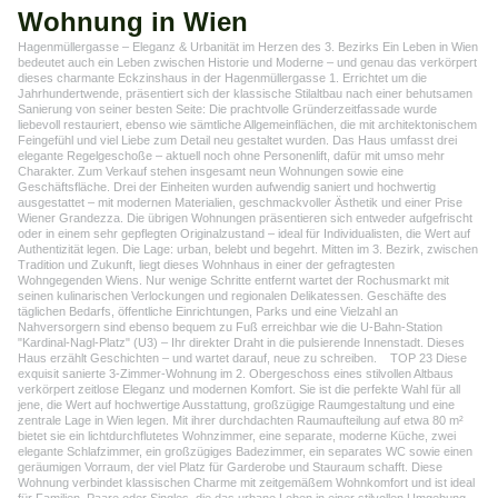
Wohnung in Wien
Hagenmüllergasse – Eleganz & Urbanität im Herzen des 3. Bezirks Ein Leben in Wien
bedeutet auch ein Leben zwischen Historie und Moderne – und genau das verkörpert
dieses charmante Eckzinshaus in der Hagenmüllergasse 1. Errichtet um die
Jahrhundertwende, präsentiert sich der klassische Stilaltbau nach einer behutsamen
Sanierung von seiner besten Seite: Die prachtvolle Gründerzeitfassade wurde
liebevoll restauriert, ebenso wie sämtliche Allgemeinflächen, die mit architektonischem
Feingefühl und viel Liebe zum Detail neu gestaltet wurden. Das Haus umfasst drei
elegante Regelgeschoße – aktuell noch ohne Personenlift, dafür mit umso mehr
Charakter. Zum Verkauf stehen insgesamt neun Wohnungen sowie eine
Geschäftsfläche. Drei der Einheiten wurden aufwendig saniert und hochwertig
ausgestattet – mit modernen Materialien, geschmackvoller Ästhetik und einer Prise
Wiener Grandezza. Die übrigen Wohnungen präsentieren sich entweder aufgefrischt
oder in einem sehr gepflegten Originalzustand – ideal für Individualisten, die Wert auf
Authentizität legen. Die Lage: urban, belebt und begehrt. Mitten im 3. Bezirk, zwischen
Tradition und Zukunft, liegt dieses Wohnhaus in einer der gefragtesten
Wohngegenden Wiens. Nur wenige Schritte entfernt wartet der Rochusmarkt mit
seinen kulinarischen Verlockungen und regionalen Delikatessen. Geschäfte des
täglichen Bedarfs, öffentliche Einrichtungen, Parks und eine Vielzahl an
Nahversorgern sind ebenso bequem zu Fuß erreichbar wie die U-Bahn-Station
"Kardinal-Nagl-Platz" (U3) – Ihr direkter Draht in die pulsierende Innenstadt. Dieses
Haus erzählt Geschichten – und wartet darauf, neue zu schreiben. TOP 23 Diese
exquisit sanierte 3-Zimmer-Wohnung im 2. Obergeschoss eines stilvollen Altbaus
verkörpert zeitlose Eleganz und modernen Komfort. Sie ist die perfekte Wahl für all
jene, die Wert auf hochwertige Ausstattung, großzügige Raumgestaltung und eine
zentrale Lage in Wien legen. Mit ihrer durchdachten Raumaufteilung auf etwa 80 m²
bietet sie ein lichtdurchflutetes Wohnzimmer, eine separate, moderne Küche, zwei
elegante Schlafzimmer, ein großzügiges Badezimmer, ein separates WC sowie einen
geräumigen Vorraum, der viel Platz für Garderobe und Stauraum schafft. Diese
Wohnung verbindet klassischen Charme mit zeitgemäßem Wohnkomfort und ist ideal