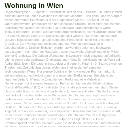
Wohnung in Wien
Hagenmüllergasse – Eleganz & Urbanität im Herzen des 3. Bezirks Ein Leben in Wien
bedeutet auch ein Leben zwischen Historie und Moderne – und genau das verkörpert
dieses charmante Eckzinshaus in der Hagenmüllergasse 1. Errichtet um die
Jahrhundertwende, präsentiert sich der klassische Stilaltbau nach einer behutsamen
Sanierung von seiner besten Seite: Die prachtvolle Gründerzeitfassade wurde
liebevoll restauriert, ebenso wie sämtliche Allgemeinflächen, die mit architektonischem
Feingefühl und viel Liebe zum Detail neu gestaltet wurden. Das Haus umfasst drei
elegante Regelgeschoße – aktuell noch ohne Personenlift, dafür mit umso mehr
Charakter. Zum Verkauf stehen insgesamt neun Wohnungen sowie eine
Geschäftsfläche. Drei der Einheiten wurden aufwendig saniert und hochwertig
ausgestattet – mit modernen Materialien, geschmackvoller Ästhetik und einer Prise
Wiener Grandezza. Die übrigen Wohnungen präsentieren sich entweder aufgefrischt
oder in einem sehr gepflegten Originalzustand – ideal für Individualisten, die Wert auf
Authentizität legen. Die Lage: urban, belebt und begehrt. Mitten im 3. Bezirk, zwischen
Tradition und Zukunft, liegt dieses Wohnhaus in einer der gefragtesten
Wohngegenden Wiens. Nur wenige Schritte entfernt wartet der Rochusmarkt mit
seinen kulinarischen Verlockungen und regionalen Delikatessen. Geschäfte des
täglichen Bedarfs, öffentliche Einrichtungen, Parks und eine Vielzahl an
Nahversorgern sind ebenso bequem zu Fuß erreichbar wie die U-Bahn-Station
"Kardinal-Nagl-Platz" (U3) – Ihr direkter Draht in die pulsierende Innenstadt. Dieses
Haus erzählt Geschichten – und wartet darauf, neue zu schreiben. Sie denken über
den Verkauf Ihrer Immobilie nach? Wir erzielen für Sie den bestmöglichen Preis –
professionell, diskret und effizient. Auf Wunsch kümmern wir uns auch um
Finanzierung, Versicherung und alle weiteren Schritte. Jetzt unverbindlich anfragen!
TOP 28 Nebenkosten Der guten Ordnung halber halten wir fest, dass, sofern im
Angebot nicht anders vermerkt, bei erfolgreichem Abschlussfall eine Provision anfällt,
die den in der Immobilienmaklerverordnung BGBI. 262 und 297/1996 festgelegten
Sätzen entspricht – das sind 3 % des Kaufpreises zzgl. 20 % USt. Diese
Provisionspflicht besteht auch dann, wenn Sie die Ihnen überlassenen Informationen