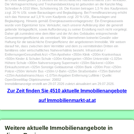
an Dritte weitergeben. Es besteht ein wirtschaftliches Naheverhältnis zum Verkäufer.
Die Vertragserrichtung und Treuhandabwicklung ist gebunden an die Kanzlei Mag.
Schreiber A-1010 Wien, Schottenring 16. Die Kosten betragen 1,5 % des Kaufpreises
zzgl. 20 % USt. sowie Barauslagen und Beglaubigung. Bei Fremdfinanzierung erhöht
sich das Honorar auf 1,8 % vom Kaufpreis zzgl. 20 % USt., Barauslagen und
Beglaubigung. Hinweis gemäß Energieausweisvorlagegesetz: Ein Energieausweis
wurde vom Eigentümer bzw. Verkäufer, nach unserer Aufklärung über die generell
geltende Vorlagepflicht, sowie Aufforderung zu seiner Erstellung noch nicht vorgelegt.
Daher gilt zumindest eine dem Alter und der Art des Gebäudes entsprechende
Gesamtenergieeffizienz als vereinbart. Wir übernehmen keinerlei Gewähr oder
Haftung für die tatsächliche Energieeffizienz der angebotenen Immobilie. Wir weisen
darauf hin, dass zwischen dem Vermittler und dem zu vermittelnden Dritten ein
familiäres oder wirtschaftliches Naheverhältnis besteht. Infrastruktur /
EntfernungenGesundheit Arzt <75m Apotheke <350m Klinik <200m Krankenhaus
<500m Kinder & Schulen Schule <100m Kindergarten <350m Universität <1.025m
Höhere Schule <300m Nahversorgung Supermarkt <150m Bäckerei <100m
Einkaufszentrum <325m Sonstige Geldautomat <200m Bank <200m Post <250m
Polizei <250m Verkehr Bus <150m U-Bahn <225m Straßenbahn <725m Bahnhof
<225m Autobahnanschluss <1.075m Angaben Entfernung Luftlinie / Quelle:
OpenStreetMap Objektnummer: 20652
Immobilienanzeige erstellt am 29.07.2026 zuletzt aktualisiert am 29.07.2026.
Zur Zeit finden Sie 4510 aktuelle Immobilienangebote
auf Immobilienmarkt-at.at
Weitere aktuelle Immobilienangebote in