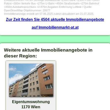
Einkaufszentrum <475m Sonstige Geldautomat <250m Bank <250m Post <500m
Polizei <300m Verkehr Bus <275m U-Bahn <450m Straßenbahn <275m Bahnhof
<450m Autobahnanschluss <2.875m Angaben Entfernung Luftlinie / Quelle:
OpenStreetMap Objektnummer: 20677
Immobilienanzeige erstellt am 07.06.2025 zuletzt aktualisiert am 21.07.2025.
Zur Zeit finden Sie 4504 aktuelle Immobilienangebote
auf Immobilienmarkt-at.at
Weitere aktuelle Immobilienangebote in
dieser Region:
Eigentumswohnung
1170 Wien