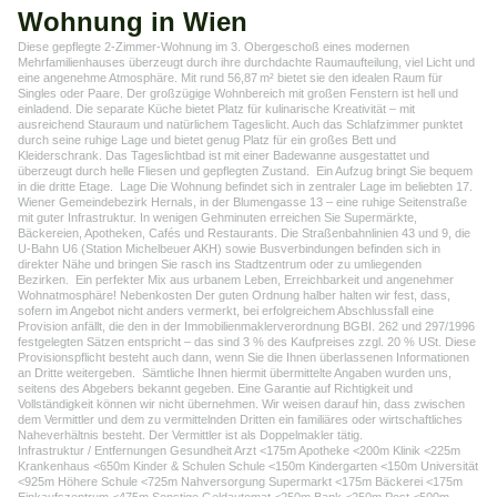
Wohnung in Wien
Diese gepflegte 2-Zimmer-Wohnung im 3. Obergeschoß eines modernen
Mehrfamilienhauses überzeugt durch ihre durchdachte Raumaufteilung, viel Licht und
eine angenehme Atmosphäre. Mit rund 56,87 m² bietet sie den idealen Raum für
Singles oder Paare. Der großzügige Wohnbereich mit großen Fenstern ist hell und
einladend. Die separate Küche bietet Platz für kulinarische Kreativität – mit
ausreichend Stauraum und natürlichem Tageslicht. Auch das Schlafzimmer punktet
durch seine ruhige Lage und bietet genug Platz für ein großes Bett und
Kleiderschrank. Das Tageslichtbad ist mit einer Badewanne ausgestattet und
überzeugt durch helle Fliesen und gepflegten Zustand. Ein Aufzug bringt Sie bequem
in die dritte Etage. Lage Die Wohnung befindet sich in zentraler Lage im beliebten 17.
Wiener Gemeindebezirk Hernals, in der Blumengasse 13 – eine ruhige Seitenstraße
mit guter Infrastruktur. In wenigen Gehminuten erreichen Sie Supermärkte,
Bäckereien, Apotheken, Cafés und Restaurants. Die Straßenbahnlinien 43 und 9, die
U-Bahn U6 (Station Michelbeuer AKH) sowie Busverbindungen befinden sich in
direkter Nähe und bringen Sie rasch ins Stadtzentrum oder zu umliegenden
Bezirken. Ein perfekter Mix aus urbanem Leben, Erreichbarkeit und angenehmer
Wohnatmosphäre! Nebenkosten Der guten Ordnung halber halten wir fest, dass,
sofern im Angebot nicht anders vermerkt, bei erfolgreichem Abschlussfall eine
Provision anfällt, die den in der Immobilienmaklerverordnung BGBI. 262 und 297/1996
festgelegten Sätzen entspricht – das sind 3 % des Kaufpreises zzgl. 20 % USt. Diese
Provisionspflicht besteht auch dann, wenn Sie die Ihnen überlassenen Informationen
an Dritte weitergeben. Sämtliche Ihnen hiermit übermittelte Angaben wurden uns,
seitens des Abgebers bekannt gegeben. Eine Garantie auf Richtigkeit und
Vollständigkeit können wir nicht übernehmen. Wir weisen darauf hin, dass zwischen
dem Vermittler und dem zu vermittelnden Dritten ein familiäres oder wirtschaftliches
Naheverhältnis besteht. Der Vermittler ist als Doppelmakler tätig.
Infrastruktur / Entfernungen Gesundheit Arzt <175m Apotheke <200m Klinik <225m
Krankenhaus <650m Kinder & Schulen Schule <150m Kindergarten <150m Universität
<925m Höhere Schule <725m Nahversorgung Supermarkt <175m Bäckerei <175m